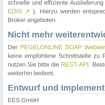
schnelle und effiziente Auslieferun
EDIS
↗
). Hierzu werden entspr
Broker angeboten.
Nicht mehr weiterentwi
Der
PEGELONLINE SOAP Webser
keine empfohlene Schnittstelle z
nutzen Sie bitte die
REST-API
. Bes
weiterhin bedient.
Entwurf und Implement
EES GmbH