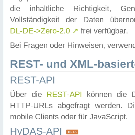
die inhaltliche Richtigkeit, Gen
Vollständigkeit der Daten über
DL-DE->Zero-2.0
↗
frei verfügbar.
Bei Fragen oder Hinweisen, verwend
REST- und XML-basiert
REST-API
Über die
REST-API
können die Da
HTTP-URLs abgefragt werden. Dies
mobile Clients oder für JavaScript.
HyDAS-API
BETA