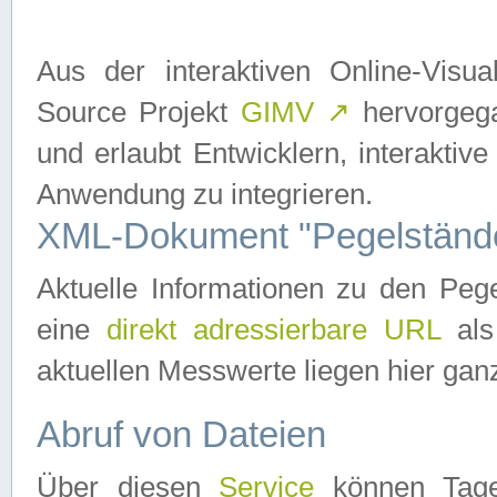
Aus der interaktiven Online-Vis
Source Projekt
GIMV
↗
hervorgega
und erlaubt Entwicklern, interaktive
Anwendung zu integrieren.
XML-Dokument "Pegelständ
Aktuelle Informationen zu den P
eine
direkt adressierbare URL
als
aktuellen Messwerte liegen hier ganz
Abruf von Dateien
Über diesen
Service
können Tages