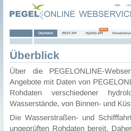
Hilfe
Lin
Überblick
REST-API
HyDAS-API
Visualisieru
Überblick
Über die PEGELONLINE-Webservic
Angebote mit Daten von PEGELONLI
Rohdaten verschiedener hydro
Wasserstände, von Binnen- und Küs
Die Wasserstraßen- und Schifffahr
ungeprüften Rohdaten bereit. Daher