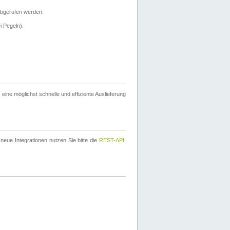
bgerufen werden.
i Pegeln).
ine möglichst schnelle und effiziente Auslieferung
eue Integrationen nutzen Sie bitte die
REST-API
.