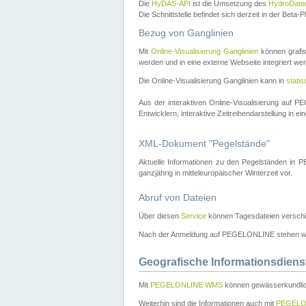
Die
HyDAS-API
ist die Umsetzung des
HydroDate
Die Schnittstelle befindet sich derzeit in der Bet
Bezug von Ganglinien
Mit
Online-Visualisierung Ganglinien
können grafis
werden und in eine externe Webseite integriert wer
Die Online-Visualisierung Ganglinien kann in
stati
Aus der interaktiven Online-Visualisierung auf
Entwicklern, interaktive Zeitreihendarstellung in 
XML-Dokument "Pegelstände"
Aktuelle Informationen zu den Pegelständen i
ganzjährig in mitteleuropäischer Winterzeit vor.
Abruf von Dateien
Über diesen
Service
können Tagesdateien verschi
Nach der Anmeldung auf PEGELONLINE stehen wei
Geografische Informationsdiens
Mit
PEGELONLINE WMS
können gewässerkundlic
Weiterhin sind die Informationen auch mit
PEGELO