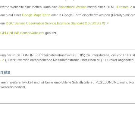
externe Webseite einzubetten, kann eine
einbettbare Version
mittels eines HTML
IFrames
↗
a
 auch auf einer
Google Maps Karte
oder in Google Earth eingebettet werden (Prototyp mit dre
 dem
OGC Sensor Observation Service Interface Standard 2.0 (SOS 2.0)
↗
GELONLINE Sensorwebclient
genutzt.
tzung der PEGELONLINE-Echtzeitdateninfrastruktur (EDIS) zu unterstützen. Ziel von EDIS ist e
S
↗
). Hierzu werden entsprechende Messdatenströme über einen MQTT-Broker angeboten.
enste
t mehr weiterentwickelt und ist keine empfohlene Schnittstelle zu PEGELONLINE mehr. Für n
weiterhin bedient.