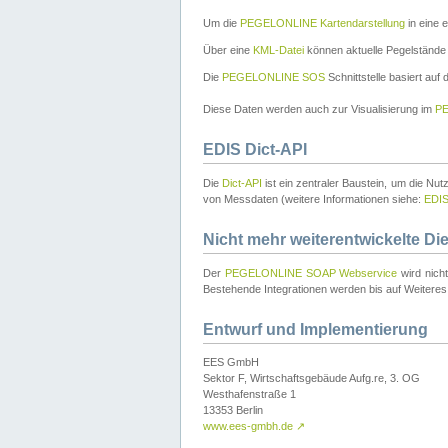
Um die
PEGELONLINE Kartendarstellung
in eine 
Über eine
KML-Datei
können aktuelle Pegelstände
Die
PEGELONLINE SOS
Schnittstelle basiert auf
Diese Daten werden auch zur Visualisierung im
PE
EDIS Dict-API
Die
Dict-API
ist ein zentraler Baustein, um die Nu
von Messdaten (weitere Informationen siehe:
EDI
Nicht mehr weiterentwickelte Di
Der
PEGELONLINE SOAP Webservice
wird nich
Bestehende Integrationen werden bis auf Weiteres 
Entwurf und Implementierung
EES GmbH
Sektor F, Wirtschaftsgebäude Aufg.re, 3. OG
Westhafenstraße 1
13353 Berlin
www.ees-gmbh.de
↗