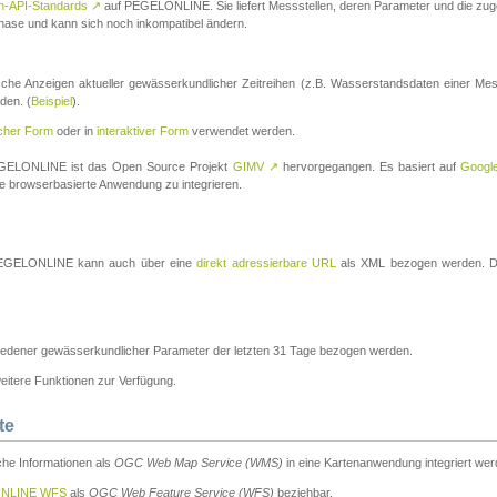
n-API-Standards
↗
auf PEGELONLINE. Sie liefert Messstellen, deren Parameter und die z
a-Phase und kann sich noch inkompatibel ändern.
che Anzeigen aktueller gewässerkundlicher Zeitreihen (z.B. Wasserstandsdaten einer Mes
den. (
Beispiel
).
scher Form
oder in
interaktiver Form
verwendet werden.
 PEGELONLINE ist das Open Source Projekt
GIMV
↗
hervorgegangen. Es basiert auf
Googl
eine browserbasierte Anwendung zu integrieren.
n PEGELONLINE kann auch über eine
direkt adressierbare URL
als XML bezogen werden. Die
edener gewässerkundlicher Parameter der letzten 31 Tage bezogen werden.
tere Funktionen zur Verfügung.
te
he Informationen als
OGC Web Map Service (WMS)
in eine Kartenanwendung integriert wer
NLINE WFS
als
OGC Web Feature Service (WFS)
beziehbar.