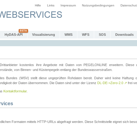
Hilfe
Links
Impressum
Nutzungsbedingungen
Datenschut
HyDAS-API
Visualisierung
WMS
WFS
SOS
Downloads
ttanbieter kostenlos ihre Angebote mit Daten von PEGELONLINE erweitern. Diese u
erstände, von Binnen- und Küstenpegeln entlang der Bundeswasserstraßen.
es Bundes (WSV) stellt diese ungeprüften Rohdaten bereit. Daher wird keine Haftung oder
ständigkeit der Daten übernommen. Die Daten sind unter der Lizenz
DL-DE->Zero-2.0
↗
frei ve
das
Kontaktformular
.
rvices
dlichen Formaten mittels HTTP-URLs abgefragt werden. Diese Schnittstelle eignet sich besond