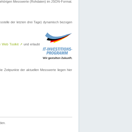
ugehörigen Messwerte (Rohdaten) im JSON-Format.
sstelle der letzten drei Tage) dynamisch bezogen
e Web Toolkit
↗
und erlaubt
 Zeitpunkte der aktuellen Messwerte liegen hier
den.