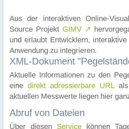
Aus der interaktiven Online-Vis
Source Projekt
GIMV
↗
hervorgega
und erlaubt Entwicklern, interaktive
Anwendung zu integrieren.
XML-Dokument "Pegelständ
Aktuelle Informationen zu den P
eine
direkt adressierbare URL
als
aktuellen Messwerte liegen hier ganz
Abruf von Dateien
Über diesen
Service
können Tages