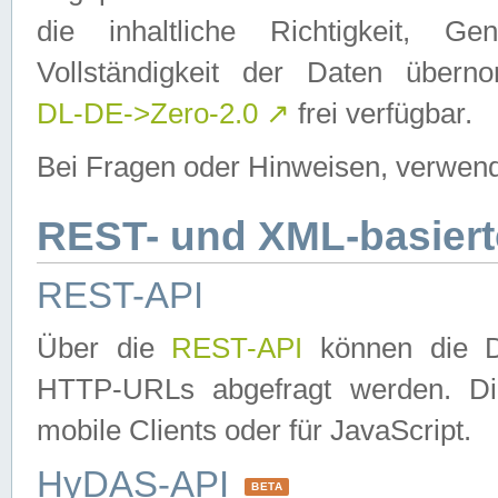
die inhaltliche Richtigkeit, Gen
Vollständigkeit der Daten über
DL-DE->Zero-2.0
↗
frei verfügbar.
Bei Fragen oder Hinweisen, verwend
REST- und XML-basiert
REST-API
Über die
REST-API
können die Da
HTTP-URLs abgefragt werden. Dies
mobile Clients oder für JavaScript.
HyDAS-API
BETA