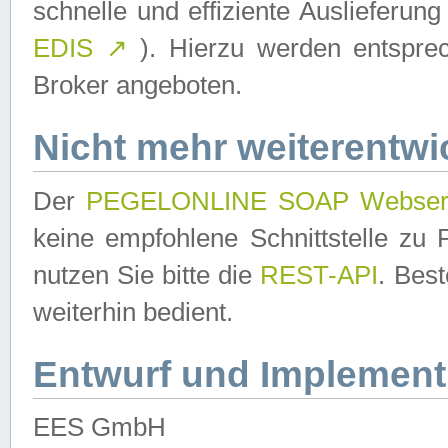
schnelle und effiziente Auslieferun
EDIS
↗
). Hierzu werden entspr
Broker angeboten.
Nicht mehr weiterentwi
Der
PEGELONLINE SOAP Webser
keine empfohlene Schnittstelle z
nutzen Sie bitte die
REST-API
. Bes
weiterhin bedient.
Entwurf und Implement
EES GmbH