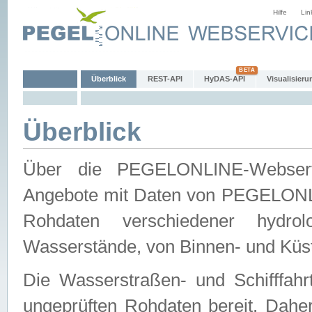
Hilfe
Lin
Überblick
REST-API
HyDAS-API
Visualisieru
Überblick
Über die PEGELONLINE-Webservic
Angebote mit Daten von PEGELONLI
Rohdaten verschiedener hydro
Wasserstände, von Binnen- und Küs
Die Wasserstraßen- und Schifffahr
ungeprüften Rohdaten bereit. Daher