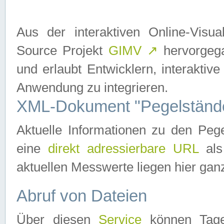
Aus der interaktiven Online-Vis
Source Projekt
GIMV
↗
hervorgega
und erlaubt Entwicklern, interaktive
Anwendung zu integrieren.
XML-Dokument "Pegelständ
Aktuelle Informationen zu den P
eine
direkt adressierbare URL
als
aktuellen Messwerte liegen hier ganz
Abruf von Dateien
Über diesen
Service
können Tages