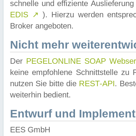
schnelle und effiziente Auslieferun
EDIS
↗
). Hierzu werden entspr
Broker angeboten.
Nicht mehr weiterentwi
Der
PEGELONLINE SOAP Webser
keine empfohlene Schnittstelle z
nutzen Sie bitte die
REST-API
. Bes
weiterhin bedient.
Entwurf und Implement
EES GmbH