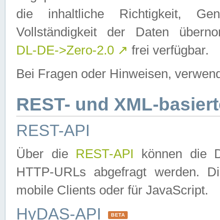
die inhaltliche Richtigkeit, Gen
Vollständigkeit der Daten über
DL-DE->Zero-2.0
↗
frei verfügbar.
Bei Fragen oder Hinweisen, verwend
REST- und XML-basiert
REST-API
Über die
REST-API
können die Da
HTTP-URLs abgefragt werden. Dies
mobile Clients oder für JavaScript.
HyDAS-API
BETA