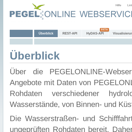
Hilfe
Lin
Überblick
REST-API
HyDAS-API
Visualisieru
Überblick
Über die PEGELONLINE-Webservic
Angebote mit Daten von PEGELONLI
Rohdaten verschiedener hydro
Wasserstände, von Binnen- und Küs
Die Wasserstraßen- und Schifffahr
ungeprüften Rohdaten bereit. Daher