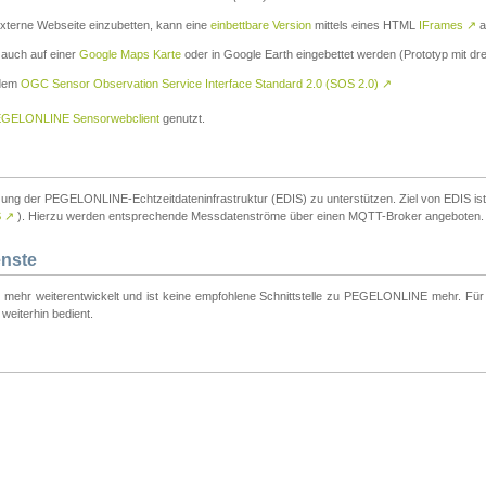
externe Webseite einzubetten, kann eine
einbettbare Version
mittels eines HTML
IFrames
↗
a
 auch auf einer
Google Maps Karte
oder in Google Earth eingebettet werden (Prototyp mit dre
 dem
OGC Sensor Observation Service Interface Standard 2.0 (SOS 2.0)
↗
GELONLINE Sensorwebclient
genutzt.
tzung der PEGELONLINE-Echtzeitdateninfrastruktur (EDIS) zu unterstützen. Ziel von EDIS ist e
S
↗
). Hierzu werden entsprechende Messdatenströme über einen MQTT-Broker angeboten.
enste
t mehr weiterentwickelt und ist keine empfohlene Schnittstelle zu PEGELONLINE mehr. Für n
weiterhin bedient.