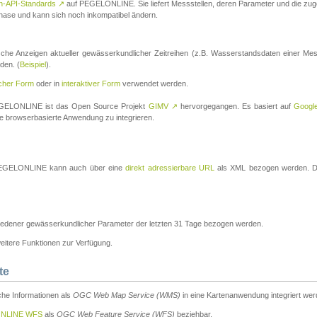
n-API-Standards
↗
auf PEGELONLINE. Sie liefert Messstellen, deren Parameter und die z
a-Phase und kann sich noch inkompatibel ändern.
che Anzeigen aktueller gewässerkundlicher Zeitreihen (z.B. Wasserstandsdaten einer Mes
den. (
Beispiel
).
scher Form
oder in
interaktiver Form
verwendet werden.
 PEGELONLINE ist das Open Source Projekt
GIMV
↗
hervorgegangen. Es basiert auf
Googl
eine browserbasierte Anwendung zu integrieren.
n PEGELONLINE kann auch über eine
direkt adressierbare URL
als XML bezogen werden. Die
edener gewässerkundlicher Parameter der letzten 31 Tage bezogen werden.
tere Funktionen zur Verfügung.
te
he Informationen als
OGC Web Map Service (WMS)
in eine Kartenanwendung integriert wer
NLINE WFS
als
OGC Web Feature Service (WFS)
beziehbar.