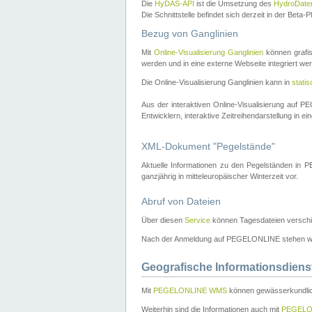
Die
HyDAS-API
ist die Umsetzung des
HydroDate
Die Schnittstelle befindet sich derzeit in der Bet
Bezug von Ganglinien
Mit
Online-Visualisierung Ganglinien
können grafis
werden und in eine externe Webseite integriert wer
Die Online-Visualisierung Ganglinien kann in
stati
Aus der interaktiven Online-Visualisierung auf
Entwicklern, interaktive Zeitreihendarstellung in 
XML-Dokument "Pegelstände"
Aktuelle Informationen zu den Pegelständen i
ganzjährig in mitteleuropäischer Winterzeit vor.
Abruf von Dateien
Über diesen
Service
können Tagesdateien verschi
Nach der Anmeldung auf PEGELONLINE stehen wei
Geografische Informationsdiens
Mit
PEGELONLINE WMS
können gewässerkundlic
Weiterhin sind die Informationen auch mit
PEGELO