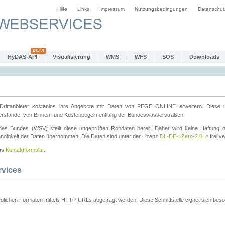
Hilfe
Links
Impressum
Nutzungsbedingungen
Datenschut
HyDAS-API
Visualisierung
WMS
WFS
SOS
Downloads
ttanbieter kostenlos ihre Angebote mit Daten von PEGELONLINE erweitern. Diese u
erstände, von Binnen- und Küstenpegeln entlang der Bundeswasserstraßen.
es Bundes (WSV) stellt diese ungeprüften Rohdaten bereit. Daher wird keine Haftung oder
ständigkeit der Daten übernommen. Die Daten sind unter der Lizenz
DL-DE->Zero-2.0
↗
frei ve
das
Kontaktformular
.
rvices
dlichen Formaten mittels HTTP-URLs abgefragt werden. Diese Schnittstelle eignet sich besond