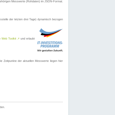
ugehörigen Messwerte (Rohdaten) im JSON-Format.
sstelle der letzten drei Tage) dynamisch bezogen
e Web Toolkit
↗
und erlaubt
 Zeitpunkte der aktuellen Messwerte liegen hier
den.