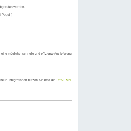
bgerufen werden.
i Pegeln).
ine möglichst schnelle und effiziente Auslieferung
eue Integrationen nutzen Sie bitte die
REST-API
.