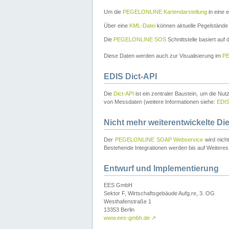
Um die
PEGELONLINE Kartendarstellung
in eine 
Über eine
KML-Datei
können aktuelle Pegelstände
Die
PEGELONLINE SOS
Schnittstelle basiert auf
Diese Daten werden auch zur Visualisierung im
PE
EDIS Dict-API
Die
Dict-API
ist ein zentraler Baustein, um die Nu
von Messdaten (weitere Informationen siehe:
EDI
Nicht mehr weiterentwickelte Di
Der
PEGELONLINE SOAP Webservice
wird nich
Bestehende Integrationen werden bis auf Weiteres 
Entwurf und Implementierung
EES GmbH
Sektor F, Wirtschaftsgebäude Aufg.re, 3. OG
Westhafenstraße 1
13353 Berlin
www.ees-gmbh.de
↗