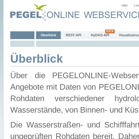
Hilfe
Lin
Überblick
REST-API
HyDAS-API
Visualisieru
Überblick
Über die PEGELONLINE-Webservic
Angebote mit Daten von PEGELONLI
Rohdaten verschiedener hydro
Wasserstände, von Binnen- und Küs
Die Wasserstraßen- und Schifffahr
ungeprüften Rohdaten bereit. Daher