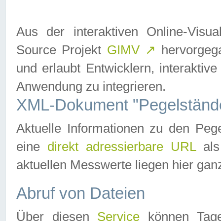
Aus der interaktiven Online-Vis
Source Projekt
GIMV
↗
hervorgega
und erlaubt Entwicklern, interaktive
Anwendung zu integrieren.
XML-Dokument "Pegelständ
Aktuelle Informationen zu den P
eine
direkt adressierbare URL
als
aktuellen Messwerte liegen hier ganz
Abruf von Dateien
Über diesen
Service
können Tages