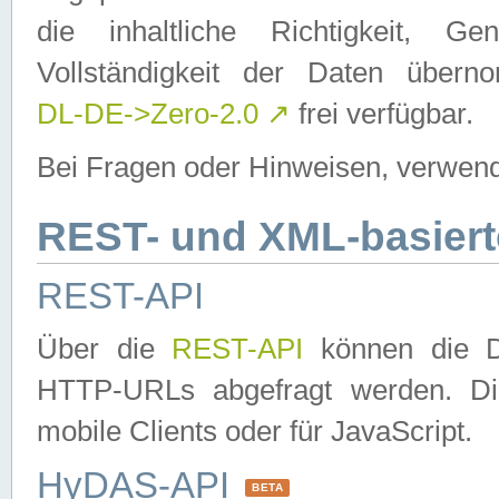
die inhaltliche Richtigkeit, Gen
Vollständigkeit der Daten über
DL-DE->Zero-2.0
↗
frei verfügbar.
Bei Fragen oder Hinweisen, verwend
REST- und XML-basiert
REST-API
Über die
REST-API
können die Da
HTTP-URLs abgefragt werden. Dies
mobile Clients oder für JavaScript.
HyDAS-API
BETA