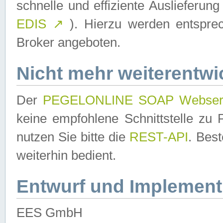
schnelle und effiziente Auslieferun
EDIS
↗
). Hierzu werden entspr
Broker angeboten.
Nicht mehr weiterentwi
Der
PEGELONLINE SOAP Webser
keine empfohlene Schnittstelle z
nutzen Sie bitte die
REST-API
. Bes
weiterhin bedient.
Entwurf und Implement
EES GmbH