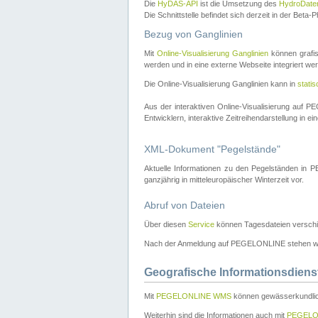
Die
HyDAS-API
ist die Umsetzung des
HydroDate
Die Schnittstelle befindet sich derzeit in der Bet
Bezug von Ganglinien
Mit
Online-Visualisierung Ganglinien
können grafis
werden und in eine externe Webseite integriert wer
Die Online-Visualisierung Ganglinien kann in
stati
Aus der interaktiven Online-Visualisierung auf
Entwicklern, interaktive Zeitreihendarstellung in 
XML-Dokument "Pegelstände"
Aktuelle Informationen zu den Pegelständen i
ganzjährig in mitteleuropäischer Winterzeit vor.
Abruf von Dateien
Über diesen
Service
können Tagesdateien verschi
Nach der Anmeldung auf PEGELONLINE stehen wei
Geografische Informationsdiens
Mit
PEGELONLINE WMS
können gewässerkundlic
Weiterhin sind die Informationen auch mit
PEGELO