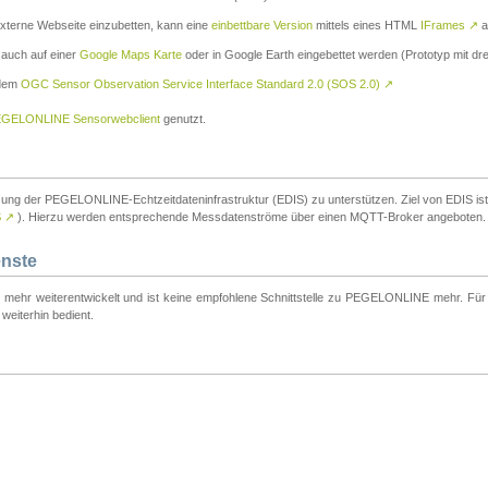
externe Webseite einzubetten, kann eine
einbettbare Version
mittels eines HTML
IFrames
↗
a
 auch auf einer
Google Maps Karte
oder in Google Earth eingebettet werden (Prototyp mit dre
 dem
OGC Sensor Observation Service Interface Standard 2.0 (SOS 2.0)
↗
GELONLINE Sensorwebclient
genutzt.
tzung der PEGELONLINE-Echtzeitdateninfrastruktur (EDIS) zu unterstützen. Ziel von EDIS ist e
S
↗
). Hierzu werden entsprechende Messdatenströme über einen MQTT-Broker angeboten.
enste
t mehr weiterentwickelt und ist keine empfohlene Schnittstelle zu PEGELONLINE mehr. Für n
weiterhin bedient.