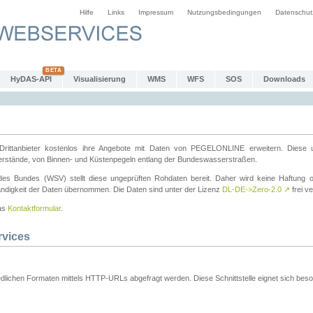
Hilfe
Links
Impressum
Nutzungsbedingungen
Datenschut
HyDAS-API
Visualisierung
WMS
WFS
SOS
Downloads
ttanbieter kostenlos ihre Angebote mit Daten von PEGELONLINE erweitern. Diese u
erstände, von Binnen- und Küstenpegeln entlang der Bundeswasserstraßen.
es Bundes (WSV) stellt diese ungeprüften Rohdaten bereit. Daher wird keine Haftung oder
ständigkeit der Daten übernommen. Die Daten sind unter der Lizenz
DL-DE->Zero-2.0
↗
frei ve
das
Kontaktformular
.
rvices
dlichen Formaten mittels HTTP-URLs abgefragt werden. Diese Schnittstelle eignet sich besond