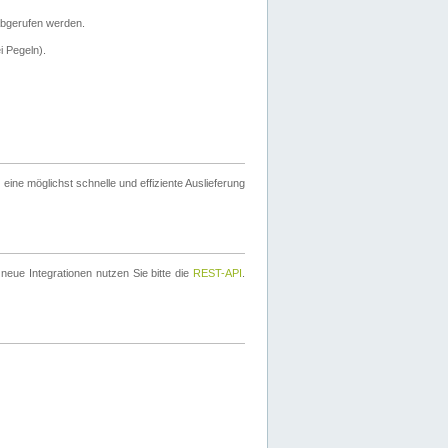
bgerufen werden.
i Pegeln).
ine möglichst schnelle und effiziente Auslieferung
eue Integrationen nutzen Sie bitte die
REST-API
.