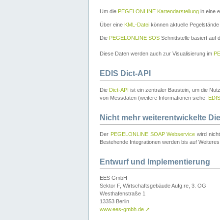
Um die
PEGELONLINE Kartendarstellung
in eine 
Über eine
KML-Datei
können aktuelle Pegelstände
Die
PEGELONLINE SOS
Schnittstelle basiert auf
Diese Daten werden auch zur Visualisierung im
PE
EDIS Dict-API
Die
Dict-API
ist ein zentraler Baustein, um die Nu
von Messdaten (weitere Informationen siehe:
EDI
Nicht mehr weiterentwickelte Di
Der
PEGELONLINE SOAP Webservice
wird nich
Bestehende Integrationen werden bis auf Weiteres 
Entwurf und Implementierung
EES GmbH
Sektor F, Wirtschaftsgebäude Aufg.re, 3. OG
Westhafenstraße 1
13353 Berlin
www.ees-gmbh.de
↗