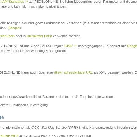
n-API-Standards
↗
auf PEGELONLINE. Sie liefert Messstellen, deren Parameter und die z
a-Phase und kann sich noch inkompatibel ändern.
che Anzeigen aktueller gewässerkundlicher Zeitreihen (z.B. Wasserstandsdaten einer Mes
den. (
Beispiel
).
scher Form
oder in
interaktiver Form
verwendet werden.
 PEGELONLINE ist das Open Source Projekt
GIMV
↗
hervorgegangen. Es basiert auf
Googl
eine browserbasierte Anwendung zu integrieren.
n PEGELONLINE kann auch über eine
direkt adressierbare URL
als XML bezogen werden. Die
edener gewässerkundlicher Parameter der letzten 31 Tage bezogen werden.
tere Funktionen zur Verfügung.
te
he Informationen als
OGC Web Map Service (WMS)
in eine Kartenanwendung integriert wer
NLINE WFS
als
OGC Web Feature Service (WFS)
beziehbar.