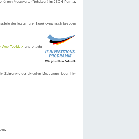
ugehörigen Messwerte (Rohdaten) im JSON-Format.
sstelle der letzten drei Tage) dynamisch bezogen
e Web Toolkit
↗
und erlaubt
 Zeitpunkte der aktuellen Messwerte liegen hier
den.