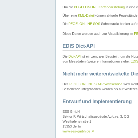
Um die
PEGELONLINE Kartendarstellung
in eine 
Über eine
KML-Datei
können aktuelle Pegelstände
Die
PEGELONLINE SOS
Schnittstelle basiert auf
Diese Daten werden auch zur Visualisierung im
PE
EDIS Dict-API
Die
Dict-API
ist ein zentraler Baustein, um die Nu
von Messdaten (weitere Informationen siehe:
EDI
Nicht mehr weiterentwickelte Di
Der
PEGELONLINE SOAP Webservice
wird nich
Bestehende Integrationen werden bis auf Weiteres 
Entwurf und Implementierung
EES GmbH
Sektor F, Wirtschaftsgebäude Aufg.re, 3. OG
Westhafenstraße 1
13353 Berlin
www.ees-gmbh.de
↗