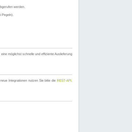
bgerufen werden.
i Pegeln).
ine möglichst schnelle und effiziente Auslieferung
eue Integrationen nutzen Sie bitte die
REST-API
.