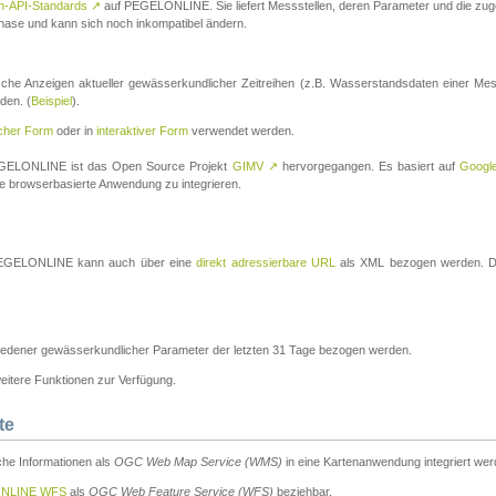
n-API-Standards
↗
auf PEGELONLINE. Sie liefert Messstellen, deren Parameter und die z
a-Phase und kann sich noch inkompatibel ändern.
che Anzeigen aktueller gewässerkundlicher Zeitreihen (z.B. Wasserstandsdaten einer Mes
den. (
Beispiel
).
scher Form
oder in
interaktiver Form
verwendet werden.
 PEGELONLINE ist das Open Source Projekt
GIMV
↗
hervorgegangen. Es basiert auf
Googl
eine browserbasierte Anwendung zu integrieren.
n PEGELONLINE kann auch über eine
direkt adressierbare URL
als XML bezogen werden. Die
edener gewässerkundlicher Parameter der letzten 31 Tage bezogen werden.
tere Funktionen zur Verfügung.
te
he Informationen als
OGC Web Map Service (WMS)
in eine Kartenanwendung integriert wer
NLINE WFS
als
OGC Web Feature Service (WFS)
beziehbar.