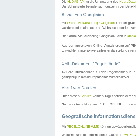
Die
HyDAS-API
ist die Umsetzung des
HydroDate
Die Schnittstelle befindet sich derzeit in der Bet
Bezug von Ganglinien
Mit
Online-Visualisierung Ganglinien
können grafis
werden und in eine externe Webseite integriert wer
Die Online-Visualisierung Ganglinien kann in
stati
Aus der interaktiven Online-Visualisierung auf
Entwicklern, interaktive Zeitreihendarstellung in 
XML-Dokument "Pegelstände"
Aktuelle Informationen zu den Pegelständen i
ganzjährig in mitteleuropäischer Winterzeit vor.
Abruf von Dateien
Über diesen
Service
können Tagesdateien verschi
Nach der Anmeldung auf PEGELONLINE stehen wei
Geografische Informationsdiens
Mit
PEGELONLINE WMS
können gewässerkundlic
Weiterhin sind die Informationen auch mit
PEGELO