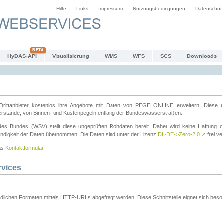
Hilfe
Links
Impressum
Nutzungsbedingungen
Datenschut
HyDAS-API
Visualisierung
WMS
WFS
SOS
Downloads
ttanbieter kostenlos ihre Angebote mit Daten von PEGELONLINE erweitern. Diese u
erstände, von Binnen- und Küstenpegeln entlang der Bundeswasserstraßen.
es Bundes (WSV) stellt diese ungeprüften Rohdaten bereit. Daher wird keine Haftung oder
ständigkeit der Daten übernommen. Die Daten sind unter der Lizenz
DL-DE->Zero-2.0
↗
frei ve
das
Kontaktformular
.
rvices
dlichen Formaten mittels HTTP-URLs abgefragt werden. Diese Schnittstelle eignet sich besond