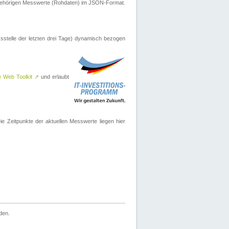
ugehörigen Messwerte (Rohdaten) im JSON-Format.
sstelle der letzten drei Tage) dynamisch bezogen
e Web Toolkit
↗
und erlaubt
 Zeitpunkte der aktuellen Messwerte liegen hier
den.