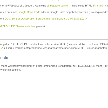
externe Webseite einzubetten, kann eine
einbettbare Version
mittels eines HTML
IFrames
↗
a
 auch auf einer
Google Maps Karte
oder in Google Earth eingebettet werden (Prototyp mit dre
 dem
OGC Sensor Observation Service Interface Standard 2.0 (SOS 2.0)
↗
GELONLINE Sensorwebclient
genutzt.
tzung der PEGELONLINE-Echtzeitdateninfrastruktur (EDIS) zu unterstützen. Ziel von EDIS ist e
S
↗
). Hierzu werden entsprechende Messdatenströme über einen MQTT-Broker angeboten.
enste
t mehr weiterentwickelt und ist keine empfohlene Schnittstelle zu PEGELONLINE mehr. Für n
weiterhin bedient.