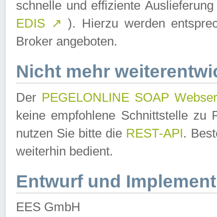
schnelle und effiziente Auslieferun
EDIS
↗
). Hierzu werden entspr
Broker angeboten.
Nicht mehr weiterentwi
Der
PEGELONLINE SOAP Webser
keine empfohlene Schnittstelle z
nutzen Sie bitte die
REST-API
. Bes
weiterhin bedient.
Entwurf und Implement
EES GmbH