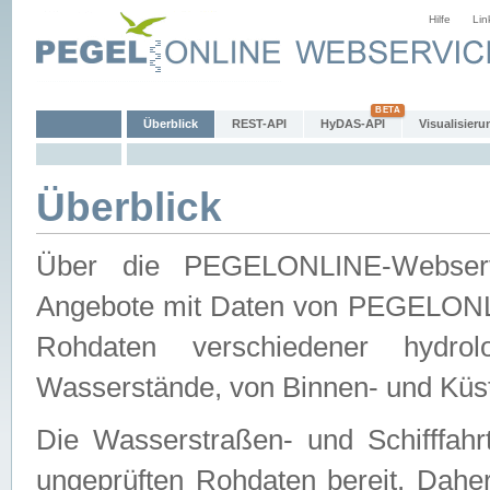
Hilfe
Lin
Überblick
REST-API
HyDAS-API
Visualisieru
Überblick
Über die PEGELONLINE-Webservic
Angebote mit Daten von PEGELONLI
Rohdaten verschiedener hydro
Wasserstände, von Binnen- und Küs
Die Wasserstraßen- und Schifffahr
ungeprüften Rohdaten bereit. Daher