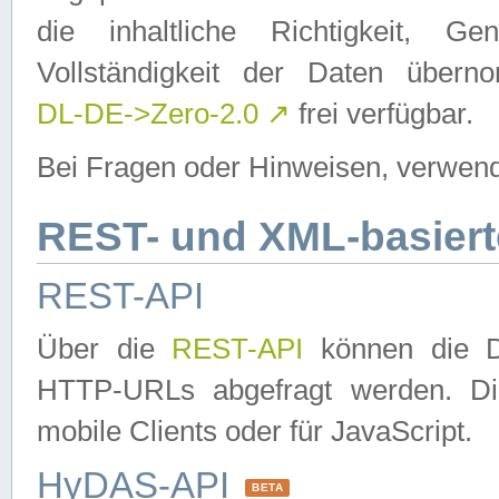
die inhaltliche Richtigkeit, Gen
Vollständigkeit der Daten über
DL-DE->Zero-2.0
↗
frei verfügbar.
Bei Fragen oder Hinweisen, verwend
REST- und XML-basiert
REST-API
Über die
REST-API
können die Da
HTTP-URLs abgefragt werden. Dies
mobile Clients oder für JavaScript.
HyDAS-API
BETA