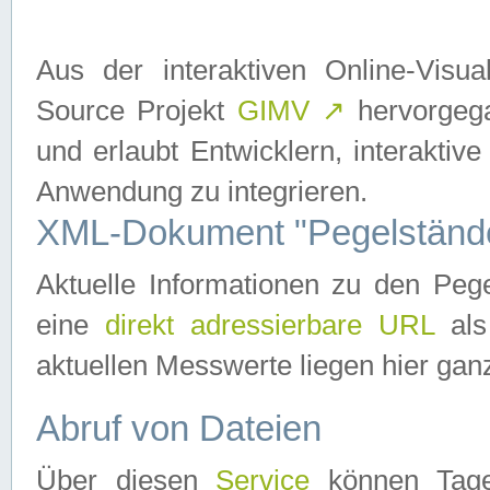
Aus der interaktiven Online-Vis
Source Projekt
GIMV
↗
hervorgega
und erlaubt Entwicklern, interaktive
Anwendung zu integrieren.
XML-Dokument "Pegelständ
Aktuelle Informationen zu den P
eine
direkt adressierbare URL
als
aktuellen Messwerte liegen hier ganz
Abruf von Dateien
Über diesen
Service
können Tages