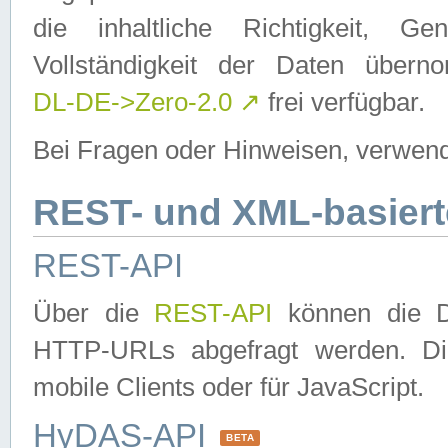
die inhaltliche Richtigkeit, Gen
Vollständigkeit der Daten über
DL-DE->Zero-2.0
↗
frei verfügbar.
Bei Fragen oder Hinweisen, verwend
REST- und XML-basiert
REST-API
Über die
REST-API
können die Da
HTTP-URLs abgefragt werden. Dies
mobile Clients oder für JavaScript.
HyDAS-API
BETA