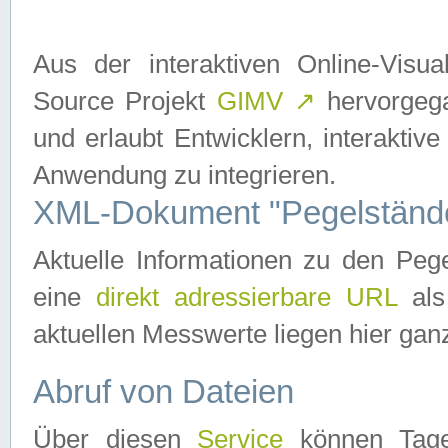
Aus der interaktiven Online-Vis
Source Projekt
GIMV
↗
hervorgega
und erlaubt Entwicklern, interaktive
Anwendung zu integrieren.
XML-Dokument "Pegelständ
Aktuelle Informationen zu den P
eine
direkt adressierbare URL
als
aktuellen Messwerte liegen hier ganz
Abruf von Dateien
Über diesen
Service
können Tages