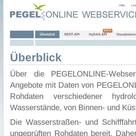
Hilfe
Lin
Überblick
REST-API
HyDAS-API
Visualisieru
Überblick
Über die PEGELONLINE-Webservic
Angebote mit Daten von PEGELONLI
Rohdaten verschiedener hydro
Wasserstände, von Binnen- und Küs
Die Wasserstraßen- und Schifffahr
ungeprüften Rohdaten bereit. Daher