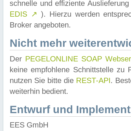
schnelle und effiziente Auslieferun
EDIS
↗
). Hierzu werden entspr
Broker angeboten.
Nicht mehr weiterentwi
Der
PEGELONLINE SOAP Webser
keine empfohlene Schnittstelle z
nutzen Sie bitte die
REST-API
. Bes
weiterhin bedient.
Entwurf und Implement
EES GmbH