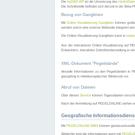
Die
HyDAS-API
ist die Umsetzung des
HydroDate
Die Schnittstelle befindet sich derzeit in der Bet
Bezug von Ganglinien
Mit
Online-Visualisierung Ganglinien
können grafis
werden und in eine externe Webseite integriert wer
Die Online-Visualisierung Ganglinien kann in
stati
Aus der interaktiven Online-Visualisierung auf
Entwicklern, interaktive Zeitreihendarstellung in 
XML-Dokument "Pegelstände"
Aktuelle Informationen zu den Pegelständen i
ganzjährig in mitteleuropäischer Winterzeit vor.
Abruf von Dateien
Über diesen
Service
können Tagesdateien verschi
Nach der Anmeldung auf PEGELONLINE stehen wei
Geografische Informationsdiens
Mit
PEGELONLINE WMS
können gewässerkundlic
Weiterhin sind die Informationen auch mit
PEGELO