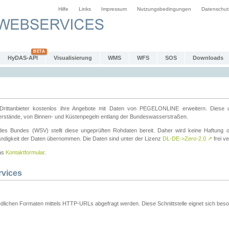
Hilfe
Links
Impressum
Nutzungsbedingungen
Datenschut
HyDAS-API
Visualisierung
WMS
WFS
SOS
Downloads
ttanbieter kostenlos ihre Angebote mit Daten von PEGELONLINE erweitern. Diese u
erstände, von Binnen- und Küstenpegeln entlang der Bundeswasserstraßen.
es Bundes (WSV) stellt diese ungeprüften Rohdaten bereit. Daher wird keine Haftung oder
ständigkeit der Daten übernommen. Die Daten sind unter der Lizenz
DL-DE->Zero-2.0
↗
frei ve
das
Kontaktformular
.
rvices
dlichen Formaten mittels HTTP-URLs abgefragt werden. Diese Schnittstelle eignet sich besond