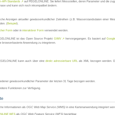
n-API-Standards
↗
auf PEGELONLINE. Sie liefert Messstellen, deren Parameter und die z
a-Phase und kann sich noch inkompatibel ändern.
che Anzeigen aktueller gewässerkundlicher Zeitreihen (z.B. Wasserstandsdaten einer Mes
den. (
Beispiel
).
scher Form
oder in
interaktiver Form
verwendet werden.
 PEGELONLINE ist das Open Source Projekt
GIMV
↗
hervorgegangen. Es basiert auf
Googl
eine browserbasierte Anwendung zu integrieren.
n PEGELONLINE kann auch über eine
direkt adressierbare URL
als XML bezogen werden. Die
edener gewässerkundlicher Parameter der letzten 31 Tage bezogen werden.
tere Funktionen zur Verfügung.
te
he Informationen als
OGC Web Map Service (WMS)
in eine Kartenanwendung integriert wer
NLINE WFS
als
OGC Web Feature Service (WFS)
beziehbar.