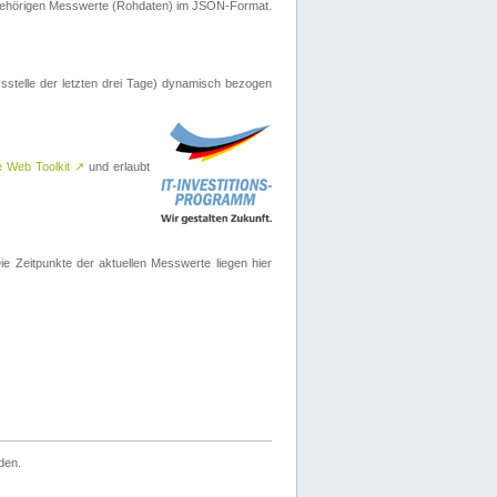
ugehörigen Messwerte (Rohdaten) im JSON-Format.
sstelle der letzten drei Tage) dynamisch bezogen
e Web Toolkit
↗
und erlaubt
 Zeitpunkte der aktuellen Messwerte liegen hier
den.