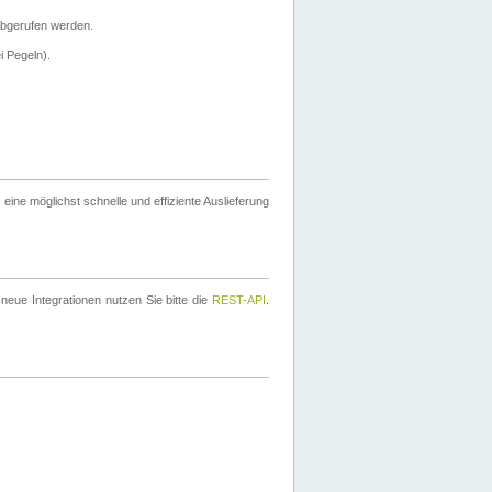
bgerufen werden.
i Pegeln).
ine möglichst schnelle und effiziente Auslieferung
eue Integrationen nutzen Sie bitte die
REST-API
.