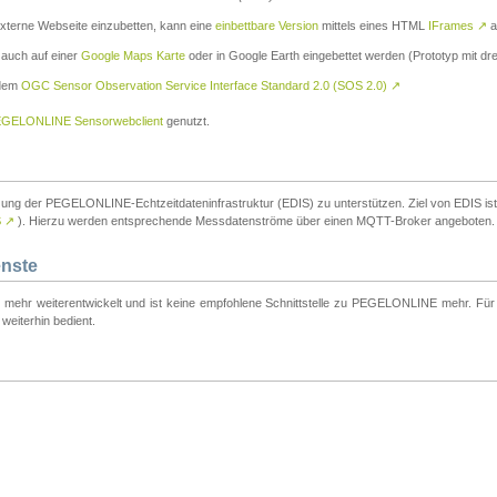
externe Webseite einzubetten, kann eine
einbettbare Version
mittels eines HTML
IFrames
↗
a
 auch auf einer
Google Maps Karte
oder in Google Earth eingebettet werden (Prototyp mit dre
 dem
OGC Sensor Observation Service Interface Standard 2.0 (SOS 2.0)
↗
GELONLINE Sensorwebclient
genutzt.
tzung der PEGELONLINE-Echtzeitdateninfrastruktur (EDIS) zu unterstützen. Ziel von EDIS ist e
S
↗
). Hierzu werden entsprechende Messdatenströme über einen MQTT-Broker angeboten.
enste
t mehr weiterentwickelt und ist keine empfohlene Schnittstelle zu PEGELONLINE mehr. Für n
weiterhin bedient.