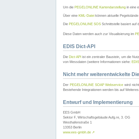
Um die
PEGELONLINE Kartendarstellung
in eine 
Über eine
KML-Datei
können aktuelle Pegelstände
Die
PEGELONLINE SOS
Schnittstelle basiert auf
Diese Daten werden auch zur Visualisierung im
PE
EDIS Dict-API
Die
Dict-API
ist ein zentraler Baustein, um die Nu
von Messdaten (weitere Informationen siehe:
EDI
Nicht mehr weiterentwickelte Di
Der
PEGELONLINE SOAP Webservice
wird nich
Bestehende Integrationen werden bis auf Weiteres 
Entwurf und Implementierung
EES GmbH
Sektor F, Wirtschaftsgebäude Aufg.re, 3. OG
Westhafenstraße 1
13353 Berlin
www.ees-gmbh.de
↗