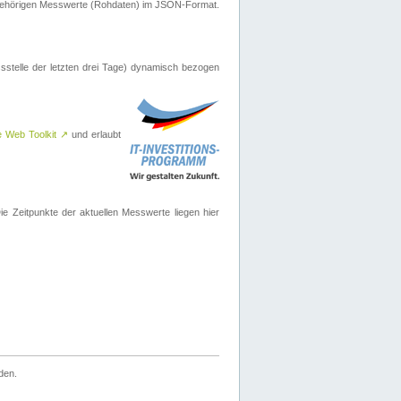
ugehörigen Messwerte (Rohdaten) im JSON-Format.
sstelle der letzten drei Tage) dynamisch bezogen
e Web Toolkit
↗
und erlaubt
 Zeitpunkte der aktuellen Messwerte liegen hier
den.