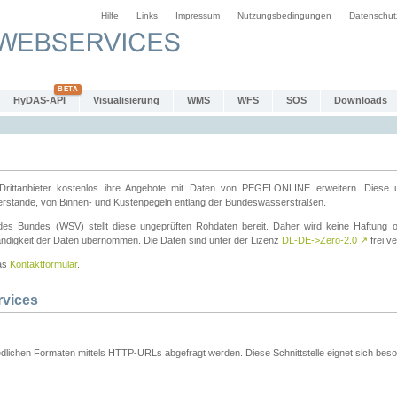
Hilfe
Links
Impressum
Nutzungsbedingungen
Datenschut
HyDAS-API
Visualisierung
WMS
WFS
SOS
Downloads
ttanbieter kostenlos ihre Angebote mit Daten von PEGELONLINE erweitern. Diese u
erstände, von Binnen- und Küstenpegeln entlang der Bundeswasserstraßen.
es Bundes (WSV) stellt diese ungeprüften Rohdaten bereit. Daher wird keine Haftung oder
ständigkeit der Daten übernommen. Die Daten sind unter der Lizenz
DL-DE->Zero-2.0
↗
frei ve
das
Kontaktformular
.
rvices
dlichen Formaten mittels HTTP-URLs abgefragt werden. Diese Schnittstelle eignet sich besond