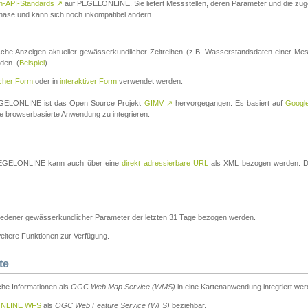
n-API-Standards
↗
auf PEGELONLINE. Sie liefert Messstellen, deren Parameter und die z
a-Phase und kann sich noch inkompatibel ändern.
che Anzeigen aktueller gewässerkundlicher Zeitreihen (z.B. Wasserstandsdaten einer Mes
den. (
Beispiel
).
scher Form
oder in
interaktiver Form
verwendet werden.
 PEGELONLINE ist das Open Source Projekt
GIMV
↗
hervorgegangen. Es basiert auf
Googl
eine browserbasierte Anwendung zu integrieren.
n PEGELONLINE kann auch über eine
direkt adressierbare URL
als XML bezogen werden. Die
edener gewässerkundlicher Parameter der letzten 31 Tage bezogen werden.
tere Funktionen zur Verfügung.
te
he Informationen als
OGC Web Map Service (WMS)
in eine Kartenanwendung integriert wer
NLINE WFS
als
OGC Web Feature Service (WFS)
beziehbar.