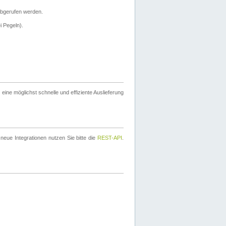
bgerufen werden.
i Pegeln).
ine möglichst schnelle und effiziente Auslieferung
eue Integrationen nutzen Sie bitte die
REST-API
.