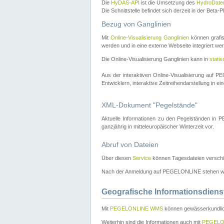
Die
HyDAS-API
ist die Umsetzung des
HydroDate
Die Schnittstelle befindet sich derzeit in der Bet
Bezug von Ganglinien
Mit
Online-Visualisierung Ganglinien
können grafis
werden und in eine externe Webseite integriert wer
Die Online-Visualisierung Ganglinien kann in
stati
Aus der interaktiven Online-Visualisierung auf
Entwicklern, interaktive Zeitreihendarstellung in 
XML-Dokument "Pegelstände"
Aktuelle Informationen zu den Pegelständen i
ganzjährig in mitteleuropäischer Winterzeit vor.
Abruf von Dateien
Über diesen
Service
können Tagesdateien verschi
Nach der Anmeldung auf PEGELONLINE stehen wei
Geografische Informationsdiens
Mit
PEGELONLINE WMS
können gewässerkundlic
Weiterhin sind die Informationen auch mit
PEGELO