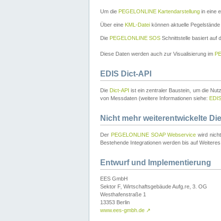
Um die
PEGELONLINE Kartendarstellung
in eine 
Über eine
KML-Datei
können aktuelle Pegelstände
Die
PEGELONLINE SOS
Schnittstelle basiert auf
Diese Daten werden auch zur Visualisierung im
PE
EDIS Dict-API
Die
Dict-API
ist ein zentraler Baustein, um die Nu
von Messdaten (weitere Informationen siehe:
EDI
Nicht mehr weiterentwickelte Di
Der
PEGELONLINE SOAP Webservice
wird nich
Bestehende Integrationen werden bis auf Weiteres 
Entwurf und Implementierung
EES GmbH
Sektor F, Wirtschaftsgebäude Aufg.re, 3. OG
Westhafenstraße 1
13353 Berlin
www.ees-gmbh.de
↗