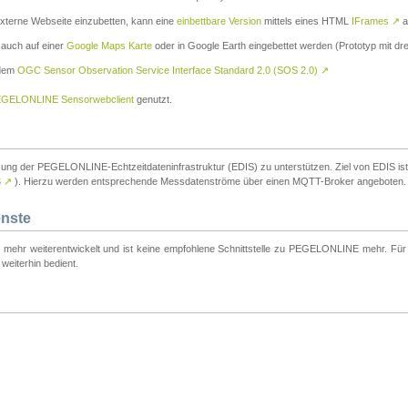
externe Webseite einzubetten, kann eine
einbettbare Version
mittels eines HTML
IFrames
↗
a
 auch auf einer
Google Maps Karte
oder in Google Earth eingebettet werden (Prototyp mit dre
 dem
OGC Sensor Observation Service Interface Standard 2.0 (SOS 2.0)
↗
GELONLINE Sensorwebclient
genutzt.
tzung der PEGELONLINE-Echtzeitdateninfrastruktur (EDIS) zu unterstützen. Ziel von EDIS ist e
S
↗
). Hierzu werden entsprechende Messdatenströme über einen MQTT-Broker angeboten.
enste
t mehr weiterentwickelt und ist keine empfohlene Schnittstelle zu PEGELONLINE mehr. Für n
weiterhin bedient.