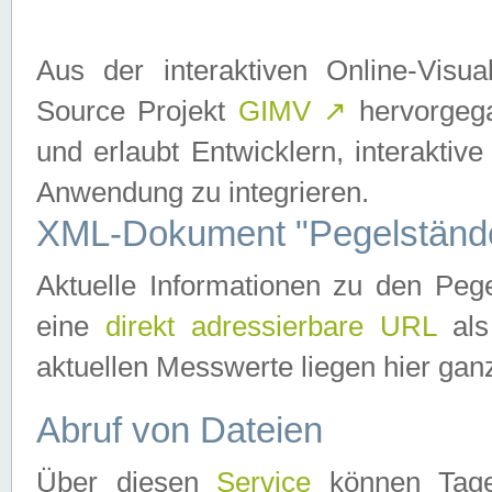
Aus der interaktiven Online-Vis
Source Projekt
GIMV
↗
hervorgega
und erlaubt Entwicklern, interaktive
Anwendung zu integrieren.
XML-Dokument "Pegelständ
Aktuelle Informationen zu den P
eine
direkt adressierbare URL
als
aktuellen Messwerte liegen hier ganz
Abruf von Dateien
Über diesen
Service
können Tages