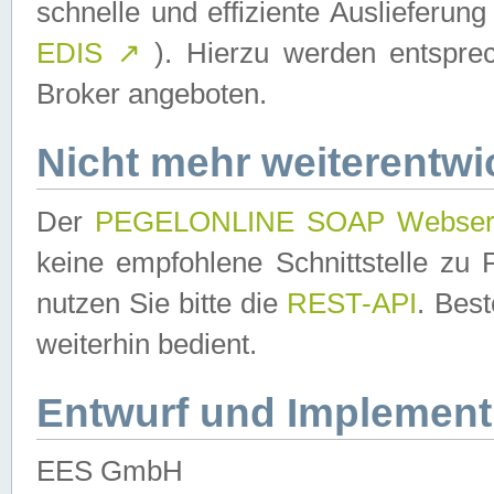
schnelle und effiziente Auslieferun
EDIS
↗
). Hierzu werden entspr
Broker angeboten.
Nicht mehr weiterentwi
Der
PEGELONLINE SOAP Webser
keine empfohlene Schnittstelle z
nutzen Sie bitte die
REST-API
. Bes
weiterhin bedient.
Entwurf und Implement
EES GmbH