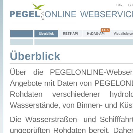
Hilfe
Lin
Überblick
REST-API
HyDAS-API
Visualisieru
Überblick
Über die PEGELONLINE-Webservic
Angebote mit Daten von PEGELONLI
Rohdaten verschiedener hydro
Wasserstände, von Binnen- und Küs
Die Wasserstraßen- und Schifffahr
ungeprüften Rohdaten bereit. Daher