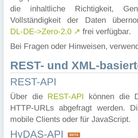
die inhaltliche Richtigkeit, Gen
Vollständigkeit der Daten über
DL-DE->Zero-2.0
↗
frei verfügbar.
Bei Fragen oder Hinweisen, verwend
REST- und XML-basiert
REST-API
Über die
REST-API
können die Da
HTTP-URLs abgefragt werden. Dies
mobile Clients oder für JavaScript.
HyDAS-API
BETA