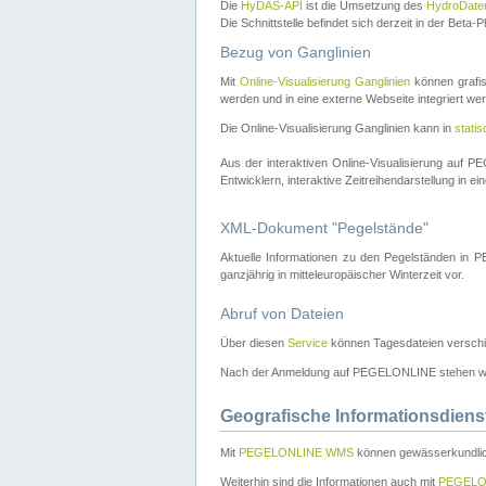
Die
HyDAS-API
ist die Umsetzung des
HydroDate
Die Schnittstelle befindet sich derzeit in der Bet
Bezug von Ganglinien
Mit
Online-Visualisierung Ganglinien
können grafis
werden und in eine externe Webseite integriert wer
Die Online-Visualisierung Ganglinien kann in
stati
Aus der interaktiven Online-Visualisierung auf
Entwicklern, interaktive Zeitreihendarstellung in 
XML-Dokument "Pegelstände"
Aktuelle Informationen zu den Pegelständen i
ganzjährig in mitteleuropäischer Winterzeit vor.
Abruf von Dateien
Über diesen
Service
können Tagesdateien verschi
Nach der Anmeldung auf PEGELONLINE stehen wei
Geografische Informationsdiens
Mit
PEGELONLINE WMS
können gewässerkundlic
Weiterhin sind die Informationen auch mit
PEGELO