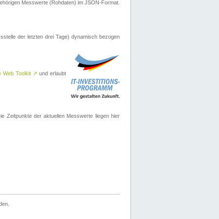
ugehörigen Messwerte (Rohdaten) im JSON-Format.
sstelle der letzten drei Tage) dynamisch bezogen
e Web Toolkit
↗
und erlaubt
 Zeitpunkte der aktuellen Messwerte liegen hier
den.