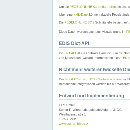
Um die
PEGELONLINE Kartendarstellung
in eine 
Über eine
KML-Datei
können aktuelle Pegelstände
Die
PEGELONLINE SOS
Schnittstelle basiert auf
Diese Daten werden auch zur Visualisierung im
PE
EDIS Dict-API
Die
Dict-API
ist ein zentraler Baustein, um die Nu
von Messdaten (weitere Informationen siehe:
EDI
Nicht mehr weiterentwickelte Di
Der
PEGELONLINE SOAP Webservice
wird nich
Bestehende Integrationen werden bis auf Weiteres 
Entwurf und Implementierung
EES GmbH
Sektor F, Wirtschaftsgebäude Aufg.re, 3. OG
Westhafenstraße 1
13353 Berlin
www.ees-gmbh.de
↗