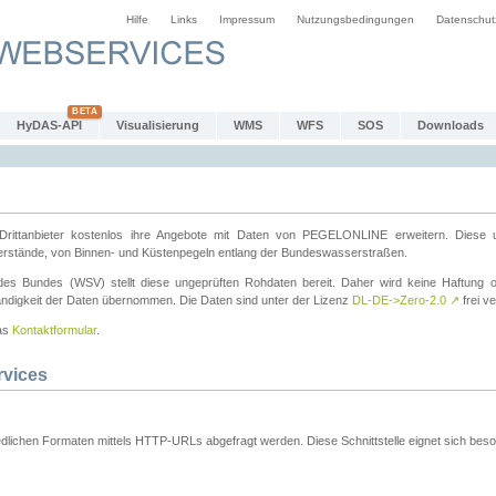
Hilfe
Links
Impressum
Nutzungsbedingungen
Datenschut
HyDAS-API
Visualisierung
WMS
WFS
SOS
Downloads
ttanbieter kostenlos ihre Angebote mit Daten von PEGELONLINE erweitern. Diese u
erstände, von Binnen- und Küstenpegeln entlang der Bundeswasserstraßen.
es Bundes (WSV) stellt diese ungeprüften Rohdaten bereit. Daher wird keine Haftung oder
ständigkeit der Daten übernommen. Die Daten sind unter der Lizenz
DL-DE->Zero-2.0
↗
frei ve
das
Kontaktformular
.
rvices
dlichen Formaten mittels HTTP-URLs abgefragt werden. Diese Schnittstelle eignet sich besond