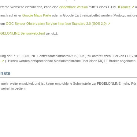
externe Webseite einzubetten, kann eine
einbettbare Version
mittels eines HTML
IFrames
↗
a
 auch auf einer
Google Maps Karte
oder in Google Earth eingebettet werden (Prototyp mit dre
 dem
OGC Sensor Observation Service Interface Standard 2.0 (SOS 2.0)
↗
GELONLINE Sensorwebclient
genutzt.
tzung der PEGELONLINE-Echtzeitdateninfrastruktur (EDIS) zu unterstützen. Ziel von EDIS ist e
S
↗
). Hierzu werden entsprechende Messdatenströme über einen MQTT-Broker angeboten.
enste
t mehr weiterentwickelt und ist keine empfohlene Schnittstelle zu PEGELONLINE mehr. Für n
weiterhin bedient.