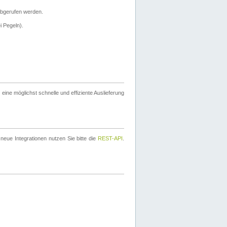
bgerufen werden.
i Pegeln).
ine möglichst schnelle und effiziente Auslieferung
eue Integrationen nutzen Sie bitte die
REST-API
.