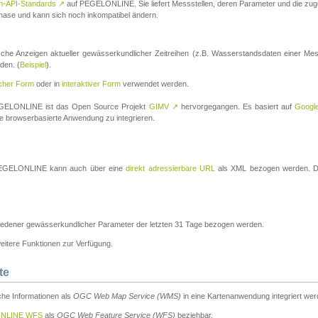
n-API-Standards
↗
auf PEGELONLINE. Sie liefert Messstellen, deren Parameter und die z
a-Phase und kann sich noch inkompatibel ändern.
che Anzeigen aktueller gewässerkundlicher Zeitreihen (z.B. Wasserstandsdaten einer Mes
den. (
Beispiel
).
scher Form
oder in
interaktiver Form
verwendet werden.
 PEGELONLINE ist das Open Source Projekt
GIMV
↗
hervorgegangen. Es basiert auf
Googl
eine browserbasierte Anwendung zu integrieren.
n PEGELONLINE kann auch über eine
direkt adressierbare URL
als XML bezogen werden. Die
edener gewässerkundlicher Parameter der letzten 31 Tage bezogen werden.
tere Funktionen zur Verfügung.
te
he Informationen als
OGC Web Map Service (WMS)
in eine Kartenanwendung integriert wer
NLINE WFS
als
OGC Web Feature Service (WFS)
beziehbar.