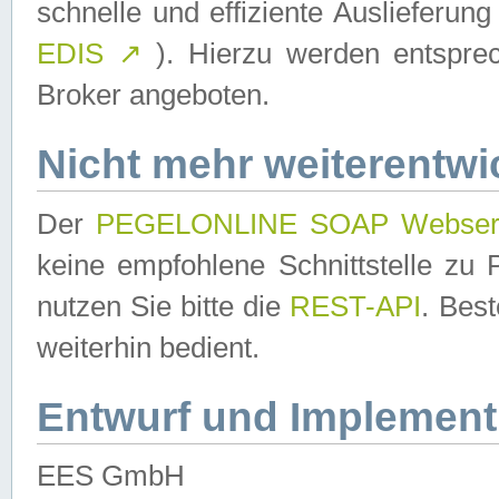
schnelle und effiziente Auslieferun
EDIS
↗
). Hierzu werden entspr
Broker angeboten.
Nicht mehr weiterentwi
Der
PEGELONLINE SOAP Webser
keine empfohlene Schnittstelle z
nutzen Sie bitte die
REST-API
. Bes
weiterhin bedient.
Entwurf und Implement
EES GmbH