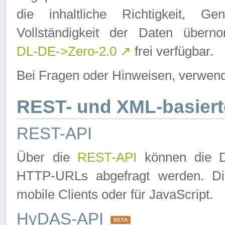
die inhaltliche Richtigkeit, Gen
Vollständigkeit der Daten über
DL-DE->Zero-2.0
↗
frei verfügbar.
Bei Fragen oder Hinweisen, verwend
REST- und XML-basiert
REST-API
Über die
REST-API
können die Da
HTTP-URLs abgefragt werden. Dies
mobile Clients oder für JavaScript.
HyDAS-API
BETA