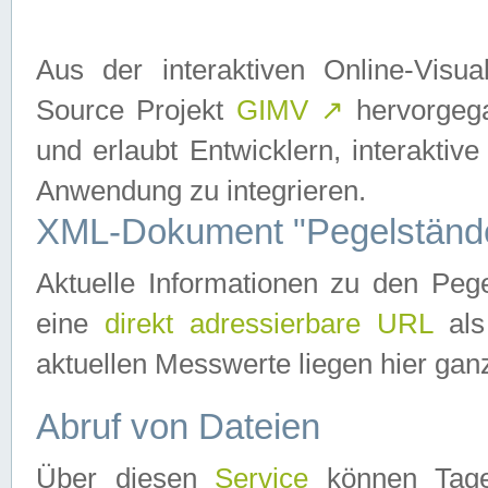
Aus der interaktiven Online-Vis
Source Projekt
GIMV
↗
hervorgega
und erlaubt Entwicklern, interaktive
Anwendung zu integrieren.
XML-Dokument "Pegelständ
Aktuelle Informationen zu den P
eine
direkt adressierbare URL
als
aktuellen Messwerte liegen hier ganz
Abruf von Dateien
Über diesen
Service
können Tages