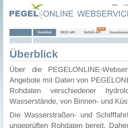
Hilfe
Lin
Überblick
REST-API
HyDAS-API
Visualisieru
Überblick
Über die PEGELONLINE-Webservic
Angebote mit Daten von PEGELONLI
Rohdaten verschiedener hydro
Wasserstände, von Binnen- und Küs
Die Wasserstraßen- und Schifffahr
ungeprüften Rohdaten bereit. Daher