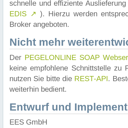
schnelle und effiziente Auslieferun
EDIS
↗
). Hierzu werden entspr
Broker angeboten.
Nicht mehr weiterentwi
Der
PEGELONLINE SOAP Webser
keine empfohlene Schnittstelle z
nutzen Sie bitte die
REST-API
. Bes
weiterhin bedient.
Entwurf und Implement
EES GmbH