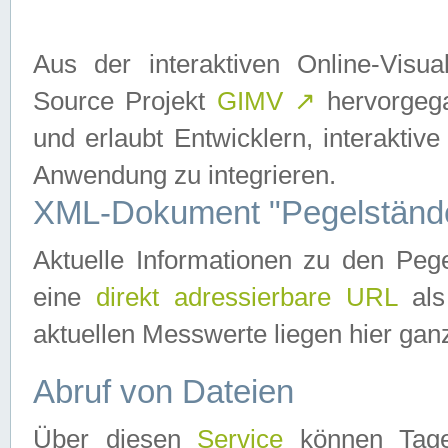
Aus der interaktiven Online-Vis
Source Projekt
GIMV
↗
hervorgega
und erlaubt Entwicklern, interaktive
Anwendung zu integrieren.
XML-Dokument "Pegelständ
Aktuelle Informationen zu den P
eine
direkt adressierbare URL
als
aktuellen Messwerte liegen hier ganz
Abruf von Dateien
Über diesen
Service
können Tages