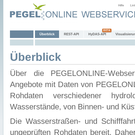
Hilfe
Lin
Überblick
REST-API
HyDAS-API
Visualisieru
Überblick
Über die PEGELONLINE-Webservic
Angebote mit Daten von PEGELONLI
Rohdaten verschiedener hydro
Wasserstände, von Binnen- und Küs
Die Wasserstraßen- und Schifffahr
ungeprüften Rohdaten bereit. Daher