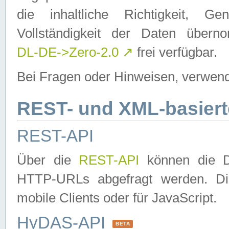
die inhaltliche Richtigkeit, Gen
Vollständigkeit der Daten über
DL-DE->Zero-2.0
↗
frei verfügbar.
Bei Fragen oder Hinweisen, verwend
REST- und XML-basiert
REST-API
Über die
REST-API
können die Da
HTTP-URLs abgefragt werden. Dies
mobile Clients oder für JavaScript.
HyDAS-API
BETA