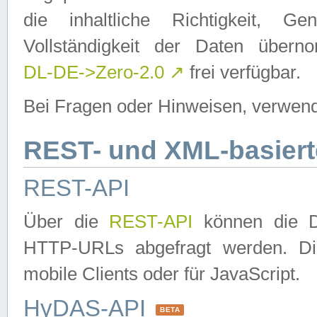
die inhaltliche Richtigkeit, Gen
Vollständigkeit der Daten über
DL-DE->Zero-2.0
↗
frei verfügbar.
Bei Fragen oder Hinweisen, verwend
REST- und XML-basiert
REST-API
Über die
REST-API
können die Da
HTTP-URLs abgefragt werden. Dies
mobile Clients oder für JavaScript.
HyDAS-API
BETA