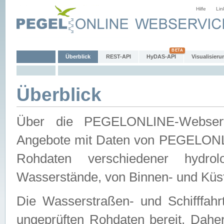
Hilfe
Lin
Überblick
REST-API
HyDAS-API
Visualisieru
Überblick
Über die PEGELONLINE-Webservic
Angebote mit Daten von PEGELONLI
Rohdaten verschiedener hydro
Wasserstände, von Binnen- und Küs
Die Wasserstraßen- und Schifffahr
ungeprüften Rohdaten bereit. Daher