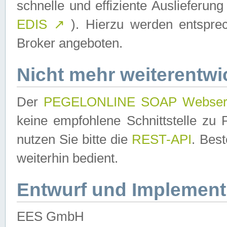
schnelle und effiziente Auslieferun
EDIS
↗
). Hierzu werden entspr
Broker angeboten.
Nicht mehr weiterentwi
Der
PEGELONLINE SOAP Webser
keine empfohlene Schnittstelle z
nutzen Sie bitte die
REST-API
. Bes
weiterhin bedient.
Entwurf und Implement
EES GmbH