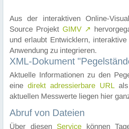
Aus der interaktiven Online-Vis
Source Projekt
GIMV
↗
hervorgega
und erlaubt Entwicklern, interaktive
Anwendung zu integrieren.
XML-Dokument "Pegelständ
Aktuelle Informationen zu den P
eine
direkt adressierbare URL
als
aktuellen Messwerte liegen hier ganz
Abruf von Dateien
Über diesen
Service
können Tages