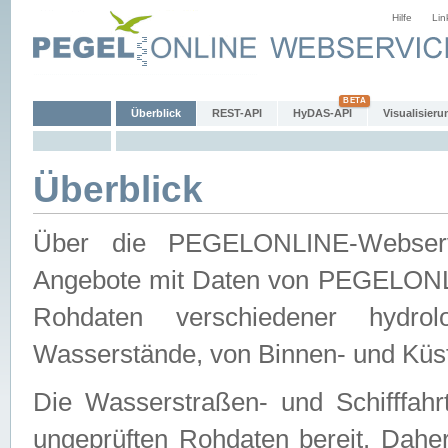
Hilfe
Lin
Überblick
REST-API
HyDAS-API
Visualisieru
Überblick
Über die PEGELONLINE-Webservic
Angebote mit Daten von PEGELONLI
Rohdaten verschiedener hydro
Wasserstände, von Binnen- und Küs
Die Wasserstraßen- und Schifffahr
ungeprüften Rohdaten bereit. Daher