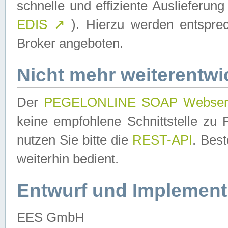
schnelle und effiziente Auslieferun
EDIS
↗
). Hierzu werden entspr
Broker angeboten.
Nicht mehr weiterentwi
Der
PEGELONLINE SOAP Webser
keine empfohlene Schnittstelle z
nutzen Sie bitte die
REST-API
. Bes
weiterhin bedient.
Entwurf und Implement
EES GmbH