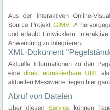
Aus der interaktiven Online-Vis
Source Projekt
GIMV
↗
hervorgega
und erlaubt Entwicklern, interaktive
Anwendung zu integrieren.
XML-Dokument "Pegelständ
Aktuelle Informationen zu den P
eine
direkt adressierbare URL
als
aktuellen Messwerte liegen hier ganz
Abruf von Dateien
Über diesen
Service
können Tages