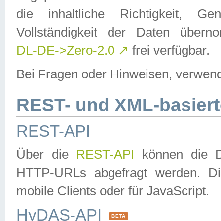
die inhaltliche Richtigkeit, Gen
Vollständigkeit der Daten über
DL-DE->Zero-2.0
↗
frei verfügbar.
Bei Fragen oder Hinweisen, verwend
REST- und XML-basiert
REST-API
Über die
REST-API
können die Da
HTTP-URLs abgefragt werden. Dies
mobile Clients oder für JavaScript.
HyDAS-API
BETA