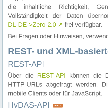
die inhaltliche Richtigkeit, Gen
Vollständigkeit der Daten über
DL-DE->Zero-2.0
↗
frei verfügbar.
Bei Fragen oder Hinweisen, verwend
REST- und XML-basiert
REST-API
Über die
REST-API
können die Da
HTTP-URLs abgefragt werden. Dies
mobile Clients oder für JavaScript.
HyDAS-API
BETA