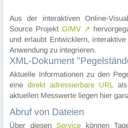
Aus der interaktiven Online-Vis
Source Projekt
GIMV
↗
hervorgega
und erlaubt Entwicklern, interaktive
Anwendung zu integrieren.
XML-Dokument "Pegelständ
Aktuelle Informationen zu den P
eine
direkt adressierbare URL
als
aktuellen Messwerte liegen hier ganz
Abruf von Dateien
Über diesen
Service
können Tages