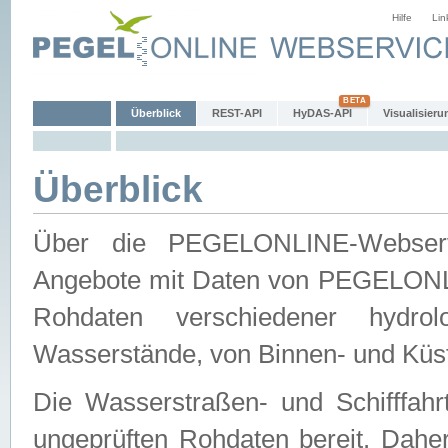
Hilfe
Lin
Überblick
REST-API
HyDAS-API
Visualisieru
Überblick
Über die PEGELONLINE-Webservic
Angebote mit Daten von PEGELONLI
Rohdaten verschiedener hydro
Wasserstände, von Binnen- und Küs
Die Wasserstraßen- und Schifffahr
ungeprüften Rohdaten bereit. Daher