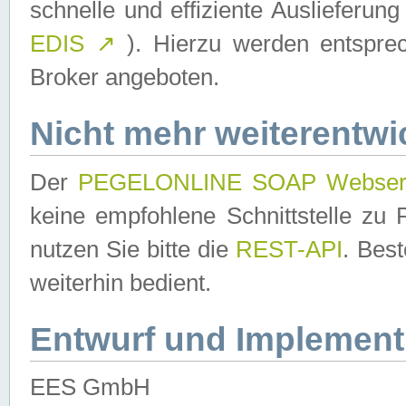
schnelle und effiziente Auslieferun
EDIS
↗
). Hierzu werden entspr
Broker angeboten.
Nicht mehr weiterentwi
Der
PEGELONLINE SOAP Webser
keine empfohlene Schnittstelle z
nutzen Sie bitte die
REST-API
. Bes
weiterhin bedient.
Entwurf und Implement
EES GmbH