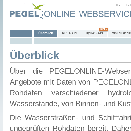
Hilfe
Lin
Überblick
REST-API
HyDAS-API
Visualisieru
Überblick
Über die PEGELONLINE-Webservic
Angebote mit Daten von PEGELONLI
Rohdaten verschiedener hydro
Wasserstände, von Binnen- und Küs
Die Wasserstraßen- und Schifffahr
ungeprüften Rohdaten bereit. Daher