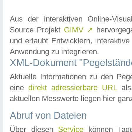
Aus der interaktiven Online-Vis
Source Projekt
GIMV
↗
hervorgega
und erlaubt Entwicklern, interaktive
Anwendung zu integrieren.
XML-Dokument "Pegelständ
Aktuelle Informationen zu den P
eine
direkt adressierbare URL
als
aktuellen Messwerte liegen hier ganz
Abruf von Dateien
Über diesen
Service
können Tages