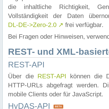
die inhaltliche Richtigkeit, Gen
Vollständigkeit der Daten über
DL-DE->Zero-2.0
↗
frei verfügbar.
Bei Fragen oder Hinweisen, verwend
REST- und XML-basiert
REST-API
Über die
REST-API
können die Da
HTTP-URLs abgefragt werden. Dies
mobile Clients oder für JavaScript.
HyDAS-API
BETA