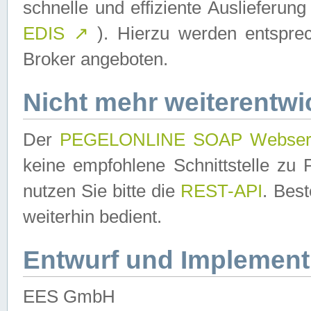
schnelle und effiziente Auslieferun
EDIS
↗
). Hierzu werden entspr
Broker angeboten.
Nicht mehr weiterentwi
Der
PEGELONLINE SOAP Webser
keine empfohlene Schnittstelle z
nutzen Sie bitte die
REST-API
. Bes
weiterhin bedient.
Entwurf und Implement
EES GmbH