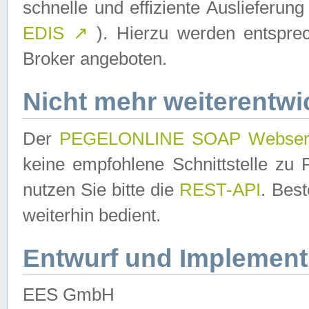
schnelle und effiziente Auslieferun
EDIS
↗
). Hierzu werden entspr
Broker angeboten.
Nicht mehr weiterentwi
Der
PEGELONLINE SOAP Webser
keine empfohlene Schnittstelle z
nutzen Sie bitte die
REST-API
. Bes
weiterhin bedient.
Entwurf und Implement
EES GmbH