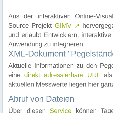
Aus der interaktiven Online-Vis
Source Projekt
GIMV
↗
hervorgega
und erlaubt Entwicklern, interaktive
Anwendung zu integrieren.
XML-Dokument "Pegelständ
Aktuelle Informationen zu den P
eine
direkt adressierbare URL
als
aktuellen Messwerte liegen hier ganz
Abruf von Dateien
Über diesen
Service
können Tages