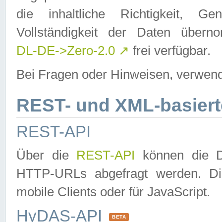
die inhaltliche Richtigkeit, Gen
Vollständigkeit der Daten über
DL-DE->Zero-2.0
↗
frei verfügbar.
Bei Fragen oder Hinweisen, verwend
REST- und XML-basiert
REST-API
Über die
REST-API
können die Da
HTTP-URLs abgefragt werden. Dies
mobile Clients oder für JavaScript.
HyDAS-API
BETA