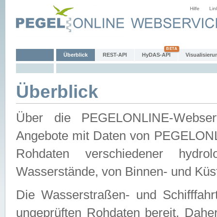
Hilfe
Lin
Überblick
REST-API
HyDAS-API
Visualisieru
Überblick
Über die PEGELONLINE-Webservic
Angebote mit Daten von PEGELONLI
Rohdaten verschiedener hydro
Wasserstände, von Binnen- und Küs
Die Wasserstraßen- und Schifffahr
ungeprüften Rohdaten bereit. Daher