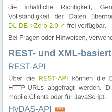
die inhaltliche Richtigkeit, Gen
Vollständigkeit der Daten über
DL-DE->Zero-2.0
↗
frei verfügbar.
Bei Fragen oder Hinweisen, verwend
REST- und XML-basiert
REST-API
Über die
REST-API
können die Da
HTTP-URLs abgefragt werden. Dies
mobile Clients oder für JavaScript.
HyDAS-API
BETA