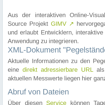
Aus der interaktiven Online-Vis
Source Projekt
GIMV
↗
hervorgega
und erlaubt Entwicklern, interaktive
Anwendung zu integrieren.
XML-Dokument "Pegelständ
Aktuelle Informationen zu den P
eine
direkt adressierbare URL
als
aktuellen Messwerte liegen hier ganz
Abruf von Dateien
Über diesen
Service
können Tages