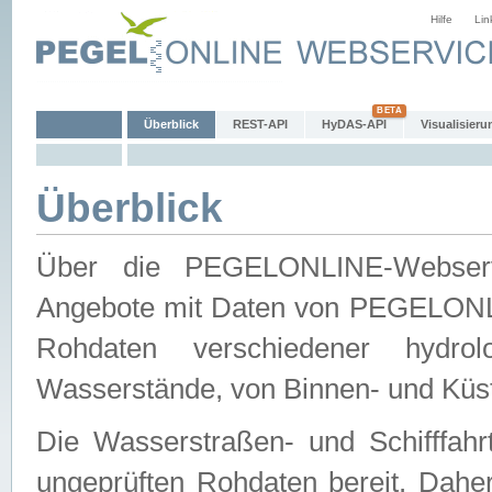
Hilfe
Lin
Überblick
REST-API
HyDAS-API
Visualisieru
Überblick
Über die PEGELONLINE-Webservic
Angebote mit Daten von PEGELONLI
Rohdaten verschiedener hydro
Wasserstände, von Binnen- und Küs
Die Wasserstraßen- und Schifffahr
ungeprüften Rohdaten bereit. Daher