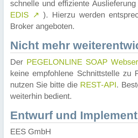
schnelle und effiziente Auslieferun
EDIS
↗
). Hierzu werden entspr
Broker angeboten.
Nicht mehr weiterentwi
Der
PEGELONLINE SOAP Webser
keine empfohlene Schnittstelle z
nutzen Sie bitte die
REST-API
. Bes
weiterhin bedient.
Entwurf und Implement
EES GmbH