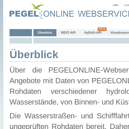
Hilfe
Lin
Überblick
REST-API
HyDAS-API
Visualisieru
Überblick
Über die PEGELONLINE-Webservic
Angebote mit Daten von PEGELONLI
Rohdaten verschiedener hydro
Wasserstände, von Binnen- und Küs
Die Wasserstraßen- und Schifffahr
ungeprüften Rohdaten bereit. Daher