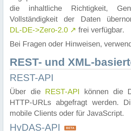
die inhaltliche Richtigkeit, Gen
Vollständigkeit der Daten über
DL-DE->Zero-2.0
↗
frei verfügbar.
Bei Fragen oder Hinweisen, verwend
REST- und XML-basiert
REST-API
Über die
REST-API
können die Da
HTTP-URLs abgefragt werden. Dies
mobile Clients oder für JavaScript.
HyDAS-API
BETA