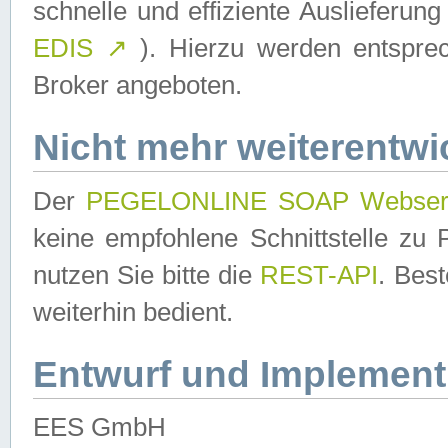
schnelle und effiziente Auslieferun
EDIS
↗
). Hierzu werden entspr
Broker angeboten.
Nicht mehr weiterentwi
Der
PEGELONLINE SOAP Webser
keine empfohlene Schnittstelle z
nutzen Sie bitte die
REST-API
. Bes
weiterhin bedient.
Entwurf und Implement
EES GmbH