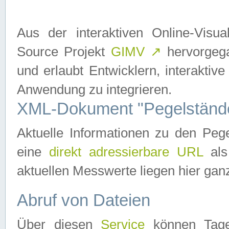
Aus der interaktiven Online-Vis
Source Projekt
GIMV
↗
hervorgega
und erlaubt Entwicklern, interaktive
Anwendung zu integrieren.
XML-Dokument "Pegelständ
Aktuelle Informationen zu den P
eine
direkt adressierbare URL
als
aktuellen Messwerte liegen hier ganz
Abruf von Dateien
Über diesen
Service
können Tages