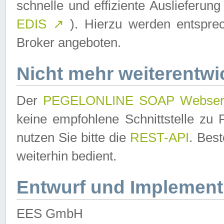
schnelle und effiziente Auslieferun
EDIS
↗
). Hierzu werden entspr
Broker angeboten.
Nicht mehr weiterentwi
Der
PEGELONLINE SOAP Webser
keine empfohlene Schnittstelle z
nutzen Sie bitte die
REST-API
. Bes
weiterhin bedient.
Entwurf und Implement
EES GmbH