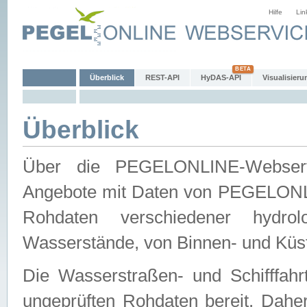
Hilfe
Lin
Überblick
REST-API
HyDAS-API
Visualisieru
Überblick
Über die PEGELONLINE-Webservic
Angebote mit Daten von PEGELONLI
Rohdaten verschiedener hydro
Wasserstände, von Binnen- und Küs
Die Wasserstraßen- und Schifffahr
ungeprüften Rohdaten bereit. Daher