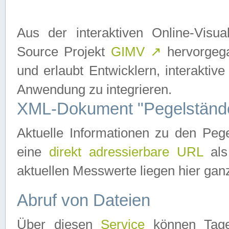
Aus der interaktiven Online-Vis
Source Projekt
GIMV
↗
hervorgega
und erlaubt Entwicklern, interaktive
Anwendung zu integrieren.
XML-Dokument "Pegelständ
Aktuelle Informationen zu den P
eine
direkt adressierbare URL
als
aktuellen Messwerte liegen hier ganz
Abruf von Dateien
Über diesen
Service
können Tages