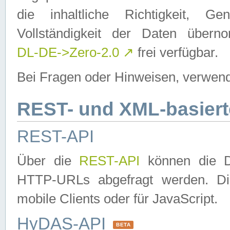
die inhaltliche Richtigkeit, Gen
Vollständigkeit der Daten über
DL-DE->Zero-2.0
↗
frei verfügbar.
Bei Fragen oder Hinweisen, verwend
REST- und XML-basiert
REST-API
Über die
REST-API
können die Da
HTTP-URLs abgefragt werden. Dies
mobile Clients oder für JavaScript.
HyDAS-API
BETA