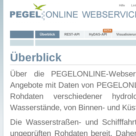
Hilfe
Lin
Überblick
REST-API
HyDAS-API
Visualisieru
Überblick
Über die PEGELONLINE-Webservic
Angebote mit Daten von PEGELONLI
Rohdaten verschiedener hydro
Wasserstände, von Binnen- und Küs
Die Wasserstraßen- und Schifffahr
ungeprüften Rohdaten bereit. Daher