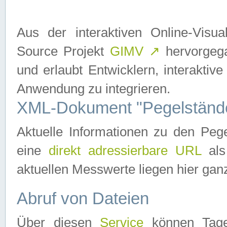
Aus der interaktiven Online-Vis
Source Projekt
GIMV
↗
hervorgega
und erlaubt Entwicklern, interaktive
Anwendung zu integrieren.
XML-Dokument "Pegelständ
Aktuelle Informationen zu den P
eine
direkt adressierbare URL
als
aktuellen Messwerte liegen hier ganz
Abruf von Dateien
Über diesen
Service
können Tages