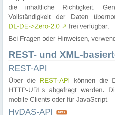
die inhaltliche Richtigkeit, Gen
Vollständigkeit der Daten über
DL-DE->Zero-2.0
↗
frei verfügbar.
Bei Fragen oder Hinweisen, verwend
REST- und XML-basiert
REST-API
Über die
REST-API
können die Da
HTTP-URLs abgefragt werden. Dies
mobile Clients oder für JavaScript.
HyDAS-API
BETA