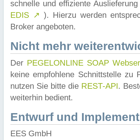
schnelle und effiziente Auslieferun
EDIS
↗
). Hierzu werden entspr
Broker angeboten.
Nicht mehr weiterentwi
Der
PEGELONLINE SOAP Webser
keine empfohlene Schnittstelle z
nutzen Sie bitte die
REST-API
. Bes
weiterhin bedient.
Entwurf und Implement
EES GmbH