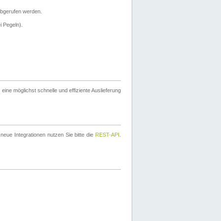
bgerufen werden.
i Pegeln).
ine möglichst schnelle und effiziente Auslieferung
eue Integrationen nutzen Sie bitte die
REST-API
.