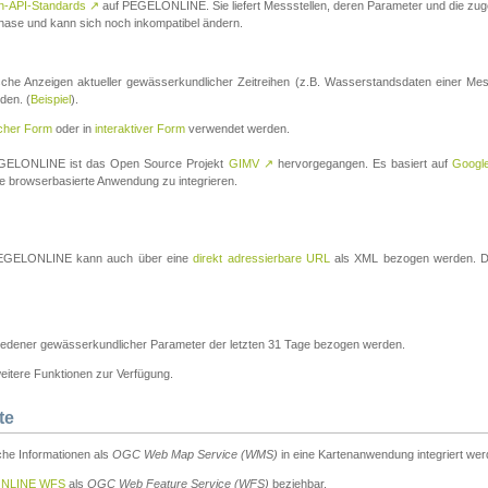
n-API-Standards
↗
auf PEGELONLINE. Sie liefert Messstellen, deren Parameter und die z
a-Phase und kann sich noch inkompatibel ändern.
che Anzeigen aktueller gewässerkundlicher Zeitreihen (z.B. Wasserstandsdaten einer Mes
den. (
Beispiel
).
scher Form
oder in
interaktiver Form
verwendet werden.
 PEGELONLINE ist das Open Source Projekt
GIMV
↗
hervorgegangen. Es basiert auf
Googl
eine browserbasierte Anwendung zu integrieren.
n PEGELONLINE kann auch über eine
direkt adressierbare URL
als XML bezogen werden. Die
edener gewässerkundlicher Parameter der letzten 31 Tage bezogen werden.
tere Funktionen zur Verfügung.
te
he Informationen als
OGC Web Map Service (WMS)
in eine Kartenanwendung integriert wer
NLINE WFS
als
OGC Web Feature Service (WFS)
beziehbar.