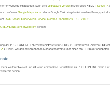
externe Webseite einzubetten, kann eine
einbettbare Version
mittels eines HTML
IFrames
↗
a
 auch auf einer
Google Maps Karte
oder in Google Earth eingebettet werden (Prototyp mit dre
 dem
OGC Sensor Observation Service Interface Standard 2.0 (SOS 2.0)
↗
GELONLINE Sensorwebclient
genutzt.
tzung der PEGELONLINE-Echtzeitdateninfrastruktur (EDIS) zu unterstützen. Ziel von EDIS ist e
S
↗
). Hierzu werden entsprechende Messdatenströme über einen MQTT-Broker angeboten.
enste
t mehr weiterentwickelt und ist keine empfohlene Schnittstelle zu PEGELONLINE mehr. Für n
weiterhin bedient.