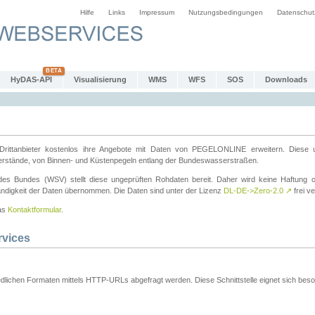
Hilfe
Links
Impressum
Nutzungsbedingungen
Datenschut
HyDAS-API
Visualisierung
WMS
WFS
SOS
Downloads
ttanbieter kostenlos ihre Angebote mit Daten von PEGELONLINE erweitern. Diese u
erstände, von Binnen- und Küstenpegeln entlang der Bundeswasserstraßen.
es Bundes (WSV) stellt diese ungeprüften Rohdaten bereit. Daher wird keine Haftung oder
ständigkeit der Daten übernommen. Die Daten sind unter der Lizenz
DL-DE->Zero-2.0
↗
frei ve
das
Kontaktformular
.
rvices
dlichen Formaten mittels HTTP-URLs abgefragt werden. Diese Schnittstelle eignet sich besond