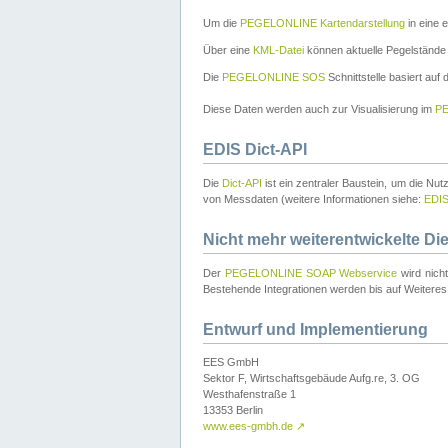
Um die
PEGELONLINE Kartendarstellung
in eine 
Über eine
KML-Datei
können aktuelle Pegelstände
Die
PEGELONLINE SOS
Schnittstelle basiert auf
Diese Daten werden auch zur Visualisierung im
PE
EDIS Dict-API
Die
Dict-API
ist ein zentraler Baustein, um die Nu
von Messdaten (weitere Informationen siehe:
EDI
Nicht mehr weiterentwickelte Di
Der
PEGELONLINE SOAP Webservice
wird nich
Bestehende Integrationen werden bis auf Weiteres 
Entwurf und Implementierung
EES GmbH
Sektor F, Wirtschaftsgebäude Aufg.re, 3. OG
Westhafenstraße 1
13353 Berlin
www.ees-gmbh.de
↗