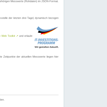
ugehörigen Messwerte (Rohdaten) im JSON-Format.
sstelle der letzten drei Tage) dynamisch bezogen
e Web Toolkit
↗
und erlaubt
 Zeitpunkte der aktuellen Messwerte liegen hier
den.