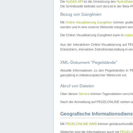
Die
HyDAS-API
ist die Umsetzung des
HydroDate
Die Schnittstelle befindet sich derzeit in der Bet
Bezug von Ganglinien
Mit
Online-Visualisierung Ganglinien
können grafis
werden und in eine externe Webseite integriert wer
Die Online-Visualisierung Ganglinien kann in
stati
Aus der interaktiven Online-Visualisierung auf
Entwicklern, interaktive Zeitreihendarstellung in 
XML-Dokument "Pegelstände"
Aktuelle Informationen zu den Pegelständen i
ganzjährig in mitteleuropäischer Winterzeit vor.
Abruf von Dateien
Über diesen
Service
können Tagesdateien verschi
Nach der Anmeldung auf PEGELONLINE stehen wei
Geografische Informationsdiens
Mit
PEGELONLINE WMS
können gewässerkundlic
Weiterhin sind die Informationen auch mit
PEGELO