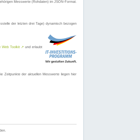
ugehörigen Messwerte (Rohdaten) im JSON-Format.
sstelle der letzten drei Tage) dynamisch bezogen
e Web Toolkit
↗
und erlaubt
 Zeitpunkte der aktuellen Messwerte liegen hier
den.