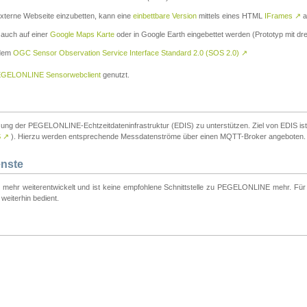
externe Webseite einzubetten, kann eine
einbettbare Version
mittels eines HTML
IFrames
↗
a
 auch auf einer
Google Maps Karte
oder in Google Earth eingebettet werden (Prototyp mit dre
 dem
OGC Sensor Observation Service Interface Standard 2.0 (SOS 2.0)
↗
GELONLINE Sensorwebclient
genutzt.
tzung der PEGELONLINE-Echtzeitdateninfrastruktur (EDIS) zu unterstützen. Ziel von EDIS ist e
S
↗
). Hierzu werden entsprechende Messdatenströme über einen MQTT-Broker angeboten.
enste
t mehr weiterentwickelt und ist keine empfohlene Schnittstelle zu PEGELONLINE mehr. Für n
weiterhin bedient.