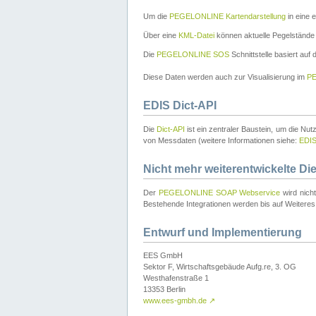
Um die
PEGELONLINE Kartendarstellung
in eine 
Über eine
KML-Datei
können aktuelle Pegelstände
Die
PEGELONLINE SOS
Schnittstelle basiert auf
Diese Daten werden auch zur Visualisierung im
PE
EDIS Dict-API
Die
Dict-API
ist ein zentraler Baustein, um die Nu
von Messdaten (weitere Informationen siehe:
EDI
Nicht mehr weiterentwickelte Di
Der
PEGELONLINE SOAP Webservice
wird nich
Bestehende Integrationen werden bis auf Weiteres 
Entwurf und Implementierung
EES GmbH
Sektor F, Wirtschaftsgebäude Aufg.re, 3. OG
Westhafenstraße 1
13353 Berlin
www.ees-gmbh.de
↗