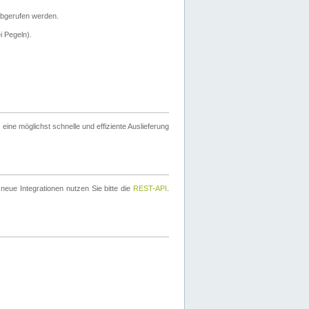
bgerufen werden.
i Pegeln).
ine möglichst schnelle und effiziente Auslieferung
eue Integrationen nutzen Sie bitte die
REST-API
.