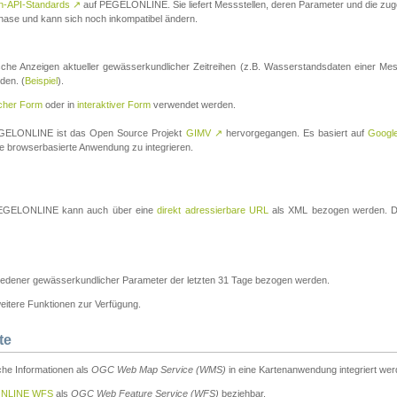
n-API-Standards
↗
auf PEGELONLINE. Sie liefert Messstellen, deren Parameter und die z
a-Phase und kann sich noch inkompatibel ändern.
che Anzeigen aktueller gewässerkundlicher Zeitreihen (z.B. Wasserstandsdaten einer Mes
den. (
Beispiel
).
scher Form
oder in
interaktiver Form
verwendet werden.
 PEGELONLINE ist das Open Source Projekt
GIMV
↗
hervorgegangen. Es basiert auf
Googl
eine browserbasierte Anwendung zu integrieren.
n PEGELONLINE kann auch über eine
direkt adressierbare URL
als XML bezogen werden. Die
edener gewässerkundlicher Parameter der letzten 31 Tage bezogen werden.
tere Funktionen zur Verfügung.
te
he Informationen als
OGC Web Map Service (WMS)
in eine Kartenanwendung integriert wer
NLINE WFS
als
OGC Web Feature Service (WFS)
beziehbar.