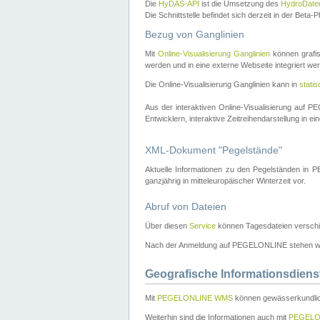
Die
HyDAS-API
ist die Umsetzung des
HydroDate
Die Schnittstelle befindet sich derzeit in der Bet
Bezug von Ganglinien
Mit
Online-Visualisierung Ganglinien
können grafis
werden und in eine externe Webseite integriert wer
Die Online-Visualisierung Ganglinien kann in
stati
Aus der interaktiven Online-Visualisierung auf
Entwicklern, interaktive Zeitreihendarstellung in 
XML-Dokument "Pegelstände"
Aktuelle Informationen zu den Pegelständen i
ganzjährig in mitteleuropäischer Winterzeit vor.
Abruf von Dateien
Über diesen
Service
können Tagesdateien verschi
Nach der Anmeldung auf PEGELONLINE stehen wei
Geografische Informationsdiens
Mit
PEGELONLINE WMS
können gewässerkundlic
Weiterhin sind die Informationen auch mit
PEGELO