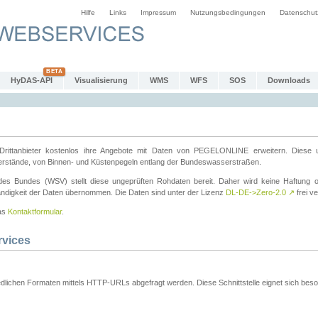
Hilfe
Links
Impressum
Nutzungsbedingungen
Datenschut
HyDAS-API
Visualisierung
WMS
WFS
SOS
Downloads
ttanbieter kostenlos ihre Angebote mit Daten von PEGELONLINE erweitern. Diese u
erstände, von Binnen- und Küstenpegeln entlang der Bundeswasserstraßen.
es Bundes (WSV) stellt diese ungeprüften Rohdaten bereit. Daher wird keine Haftung oder
ständigkeit der Daten übernommen. Die Daten sind unter der Lizenz
DL-DE->Zero-2.0
↗
frei ve
das
Kontaktformular
.
rvices
dlichen Formaten mittels HTTP-URLs abgefragt werden. Diese Schnittstelle eignet sich besond