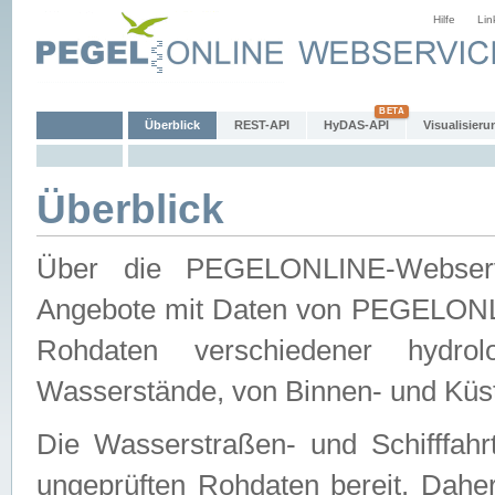
Hilfe
Lin
Überblick
REST-API
HyDAS-API
Visualisieru
Überblick
Über die PEGELONLINE-Webservic
Angebote mit Daten von PEGELONLI
Rohdaten verschiedener hydro
Wasserstände, von Binnen- und Küs
Die Wasserstraßen- und Schifffahr
ungeprüften Rohdaten bereit. Daher