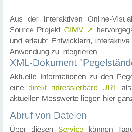
Aus der interaktiven Online-Vis
Source Projekt
GIMV
↗
hervorgega
und erlaubt Entwicklern, interaktive
Anwendung zu integrieren.
XML-Dokument "Pegelständ
Aktuelle Informationen zu den P
eine
direkt adressierbare URL
als
aktuellen Messwerte liegen hier ganz
Abruf von Dateien
Über diesen
Service
können Tages