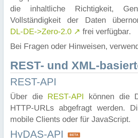
die inhaltliche Richtigkeit, Gen
Vollständigkeit der Daten über
DL-DE->Zero-2.0
↗
frei verfügbar.
Bei Fragen oder Hinweisen, verwend
REST- und XML-basiert
REST-API
Über die
REST-API
können die Da
HTTP-URLs abgefragt werden. Dies
mobile Clients oder für JavaScript.
HyDAS-API
BETA