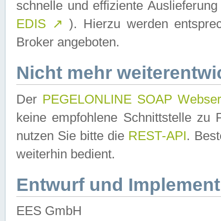
schnelle und effiziente Auslieferun
EDIS
↗
). Hierzu werden entspr
Broker angeboten.
Nicht mehr weiterentwi
Der
PEGELONLINE SOAP Webser
keine empfohlene Schnittstelle z
nutzen Sie bitte die
REST-API
. Bes
weiterhin bedient.
Entwurf und Implement
EES GmbH