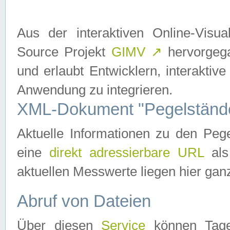
Aus der interaktiven Online-Vis
Source Projekt
GIMV
↗
hervorgega
und erlaubt Entwicklern, interaktive
Anwendung zu integrieren.
XML-Dokument "Pegelständ
Aktuelle Informationen zu den P
eine
direkt adressierbare URL
als
aktuellen Messwerte liegen hier ganz
Abruf von Dateien
Über diesen
Service
können Tages