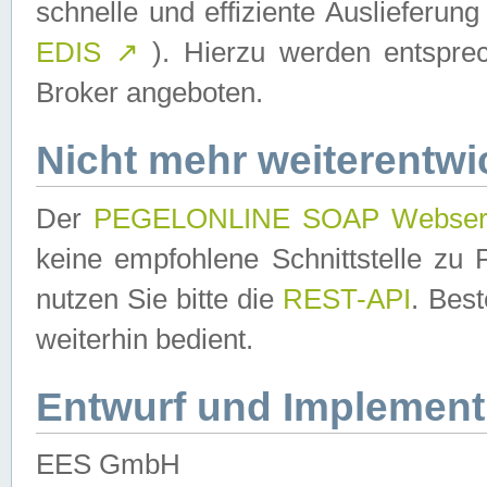
schnelle und effiziente Auslieferun
EDIS
↗
). Hierzu werden entspr
Broker angeboten.
Nicht mehr weiterentwi
Der
PEGELONLINE SOAP Webser
keine empfohlene Schnittstelle z
nutzen Sie bitte die
REST-API
. Bes
weiterhin bedient.
Entwurf und Implement
EES GmbH