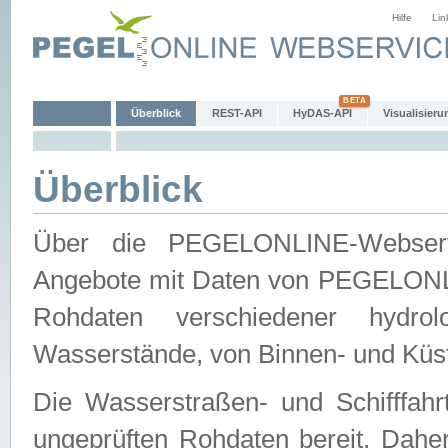
Hilfe
Lin
Überblick
REST-API
HyDAS-API
Visualisieru
Überblick
Über die PEGELONLINE-Webservic
Angebote mit Daten von PEGELONLI
Rohdaten verschiedener hydro
Wasserstände, von Binnen- und Küs
Die Wasserstraßen- und Schifffahr
ungeprüften Rohdaten bereit. Daher