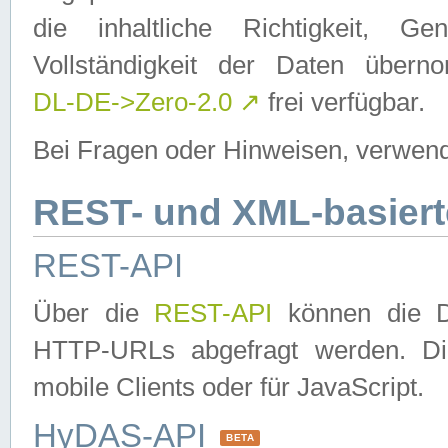
die inhaltliche Richtigkeit, Gen
Vollständigkeit der Daten über
DL-DE->Zero-2.0
↗
frei verfügbar.
Bei Fragen oder Hinweisen, verwend
REST- und XML-basiert
REST-API
Über die
REST-API
können die Da
HTTP-URLs abgefragt werden. Dies
mobile Clients oder für JavaScript.
HyDAS-API
BETA