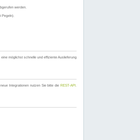
bgerufen werden.
i Pegeln).
ine möglichst schnelle und effiziente Auslieferung
eue Integrationen nutzen Sie bitte die
REST-API
.