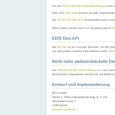
Um die
PEGELONLINE Kartendarstellung
in eine 
Über eine
KML-Datei
können aktuelle Pegelstände
Die
PEGELONLINE SOS
Schnittstelle basiert auf
Diese Daten werden auch zur Visualisierung im
PE
EDIS Dict-API
Die
Dict-API
ist ein zentraler Baustein, um die Nu
von Messdaten (weitere Informationen siehe:
EDI
Nicht mehr weiterentwickelte Di
Der
PEGELONLINE SOAP Webservice
wird nich
Bestehende Integrationen werden bis auf Weiteres 
Entwurf und Implementierung
EES GmbH
Sektor F, Wirtschaftsgebäude Aufg.re, 3. OG
Westhafenstraße 1
13353 Berlin
www.ees-gmbh.de
↗