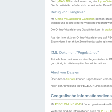
Die
HyDAS-API
ist die Umsetzung des
HydroDate
Die Schnittstelle befindet sich derzeit in der Bet
Bezug von Ganglinien
Mit
Online-Visualisierung Ganglinien
können grafis
werden und in eine externe Webseite integriert wer
Die Online-Visualisierung Ganglinien kann in
stati
Aus der interaktiven Online-Visualisierung auf
Entwicklern, interaktive Zeitreihendarstellung in 
XML-Dokument "Pegelstände"
Aktuelle Informationen zu den Pegelständen i
ganzjährig in mitteleuropäischer Winterzeit vor.
Abruf von Dateien
Über diesen
Service
können Tagesdateien verschi
Nach der Anmeldung auf PEGELONLINE stehen wei
Geografische Informationsdiens
Mit
PEGELONLINE WMS
können gewässerkundlic
Weiterhin sind die Informationen auch mit
PEGELO