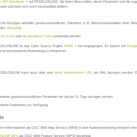
n-API-Standards
↗
auf PEGELONLINE. Sie liefert Messstellen, deren Parameter und die z
a-Phase und kann sich noch inkompatibel ändern.
che Anzeigen aktueller gewässerkundlicher Zeitreihen (z.B. Wasserstandsdaten einer Mes
den. (
Beispiel
).
scher Form
oder in
interaktiver Form
verwendet werden.
 PEGELONLINE ist das Open Source Projekt
GIMV
↗
hervorgegangen. Es basiert auf
Googl
eine browserbasierte Anwendung zu integrieren.
n PEGELONLINE kann auch über eine
direkt adressierbare URL
als XML bezogen werden. Die
edener gewässerkundlicher Parameter der letzten 31 Tage bezogen werden.
tere Funktionen zur Verfügung.
te
he Informationen als
OGC Web Map Service (WMS)
in eine Kartenanwendung integriert wer
NLINE WFS
als
OGC Web Feature Service (WFS)
beziehbar.