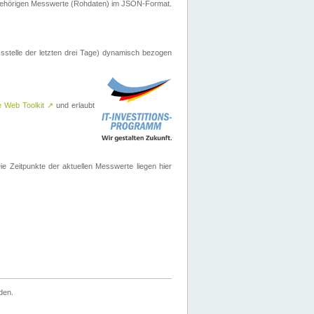
ugehörigen Messwerte (Rohdaten) im JSON-Format.
sstelle der letzten drei Tage) dynamisch bezogen
e Web Toolkit
↗
und erlaubt
 Zeitpunkte der aktuellen Messwerte liegen hier
den.