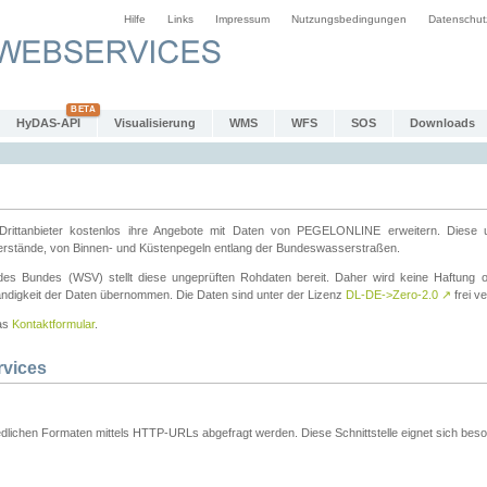
Hilfe
Links
Impressum
Nutzungsbedingungen
Datenschut
HyDAS-API
Visualisierung
WMS
WFS
SOS
Downloads
ttanbieter kostenlos ihre Angebote mit Daten von PEGELONLINE erweitern. Diese u
erstände, von Binnen- und Küstenpegeln entlang der Bundeswasserstraßen.
es Bundes (WSV) stellt diese ungeprüften Rohdaten bereit. Daher wird keine Haftung oder
ständigkeit der Daten übernommen. Die Daten sind unter der Lizenz
DL-DE->Zero-2.0
↗
frei ve
das
Kontaktformular
.
rvices
dlichen Formaten mittels HTTP-URLs abgefragt werden. Diese Schnittstelle eignet sich besond