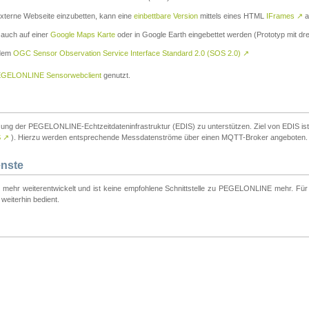
externe Webseite einzubetten, kann eine
einbettbare Version
mittels eines HTML
IFrames
↗
a
 auch auf einer
Google Maps Karte
oder in Google Earth eingebettet werden (Prototyp mit dre
 dem
OGC Sensor Observation Service Interface Standard 2.0 (SOS 2.0)
↗
GELONLINE Sensorwebclient
genutzt.
tzung der PEGELONLINE-Echtzeitdateninfrastruktur (EDIS) zu unterstützen. Ziel von EDIS ist e
S
↗
). Hierzu werden entsprechende Messdatenströme über einen MQTT-Broker angeboten.
enste
t mehr weiterentwickelt und ist keine empfohlene Schnittstelle zu PEGELONLINE mehr. Für n
weiterhin bedient.