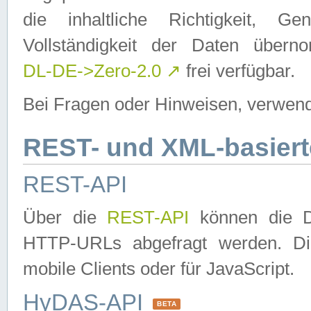
die inhaltliche Richtigkeit, Gen
Vollständigkeit der Daten über
DL-DE->Zero-2.0
↗
frei verfügbar.
Bei Fragen oder Hinweisen, verwend
REST- und XML-basiert
REST-API
Über die
REST-API
können die Da
HTTP-URLs abgefragt werden. Dies
mobile Clients oder für JavaScript.
HyDAS-API
BETA