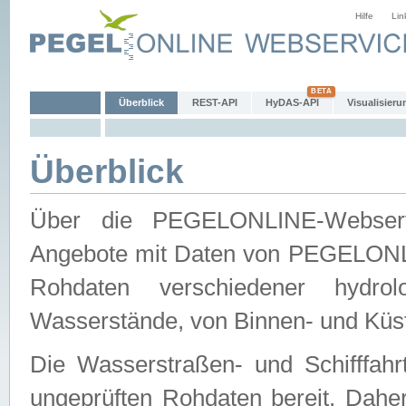
Hilfe
Lin
Überblick
REST-API
HyDAS-API
Visualisieru
Überblick
Über die PEGELONLINE-Webservic
Angebote mit Daten von PEGELONLI
Rohdaten verschiedener hydro
Wasserstände, von Binnen- und Küs
Die Wasserstraßen- und Schifffahr
ungeprüften Rohdaten bereit. Daher