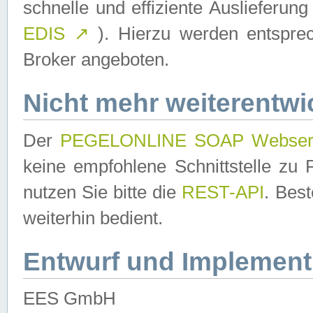
schnelle und effiziente Auslieferun
EDIS
↗
). Hierzu werden entspr
Broker angeboten.
Nicht mehr weiterentwi
Der
PEGELONLINE SOAP Webser
keine empfohlene Schnittstelle z
nutzen Sie bitte die
REST-API
. Bes
weiterhin bedient.
Entwurf und Implement
EES GmbH