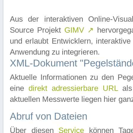
Aus der interaktiven Online-Vis
Source Projekt
GIMV
↗
hervorgega
und erlaubt Entwicklern, interaktive
Anwendung zu integrieren.
XML-Dokument "Pegelständ
Aktuelle Informationen zu den P
eine
direkt adressierbare URL
als
aktuellen Messwerte liegen hier ganz
Abruf von Dateien
Über diesen
Service
können Tages