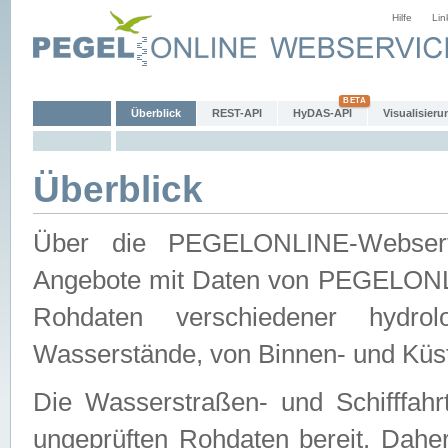
Hilfe
Lin
Überblick
REST-API
HyDAS-API
Visualisieru
Überblick
Über die PEGELONLINE-Webservic
Angebote mit Daten von PEGELONLI
Rohdaten verschiedener hydro
Wasserstände, von Binnen- und Küs
Die Wasserstraßen- und Schifffahr
ungeprüften Rohdaten bereit. Daher