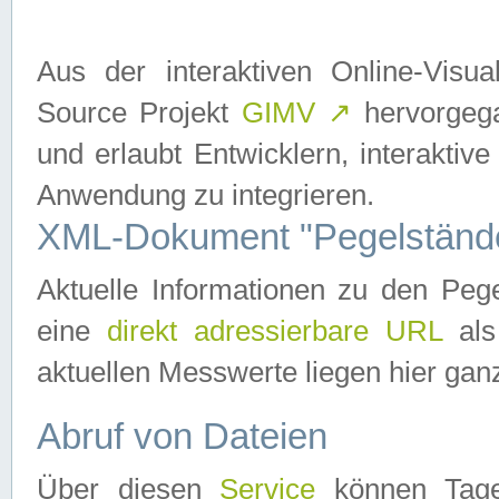
Aus der interaktiven Online-Vis
Source Projekt
GIMV
↗
hervorgega
und erlaubt Entwicklern, interaktive
Anwendung zu integrieren.
XML-Dokument "Pegelständ
Aktuelle Informationen zu den P
eine
direkt adressierbare URL
als
aktuellen Messwerte liegen hier ganz
Abruf von Dateien
Über diesen
Service
können Tages