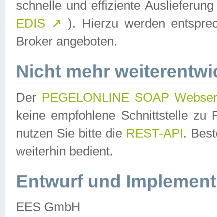
schnelle und effiziente Auslieferun
EDIS
↗
). Hierzu werden entspr
Broker angeboten.
Nicht mehr weiterentwi
Der
PEGELONLINE SOAP Webser
keine empfohlene Schnittstelle z
nutzen Sie bitte die
REST-API
. Bes
weiterhin bedient.
Entwurf und Implement
EES GmbH