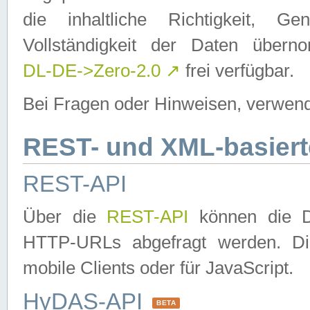
die inhaltliche Richtigkeit, Gen
Vollständigkeit der Daten über
DL-DE->Zero-2.0
↗
frei verfügbar.
Bei Fragen oder Hinweisen, verwend
REST- und XML-basiert
REST-API
Über die
REST-API
können die Da
HTTP-URLs abgefragt werden. Dies
mobile Clients oder für JavaScript.
HyDAS-API
BETA