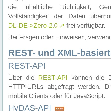
die inhaltliche Richtigkeit, Gen
Vollständigkeit der Daten über
DL-DE->Zero-2.0
↗
frei verfügbar.
Bei Fragen oder Hinweisen, verwend
REST- und XML-basiert
REST-API
Über die
REST-API
können die Da
HTTP-URLs abgefragt werden. Dies
mobile Clients oder für JavaScript.
HyDAS-API
BETA