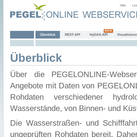
Hilfe
Lin
Überblick
REST-API
HyDAS-API
Visualisieru
Überblick
Über die PEGELONLINE-Webservic
Angebote mit Daten von PEGELONLI
Rohdaten verschiedener hydro
Wasserstände, von Binnen- und Küs
Die Wasserstraßen- und Schifffahr
ungeprüften Rohdaten bereit. Daher