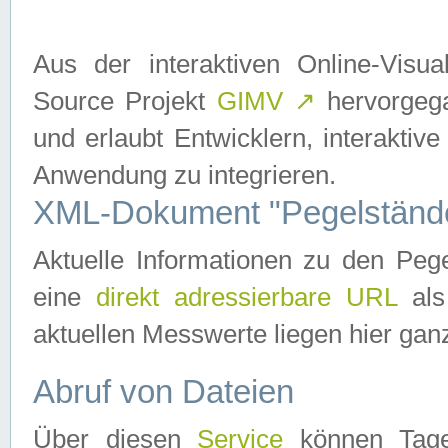
Aus der interaktiven Online-Vis
Source Projekt
GIMV
↗
hervorgega
und erlaubt Entwicklern, interaktive
Anwendung zu integrieren.
XML-Dokument "Pegelständ
Aktuelle Informationen zu den P
eine
direkt adressierbare URL
als
aktuellen Messwerte liegen hier ganz
Abruf von Dateien
Über diesen
Service
können Tages