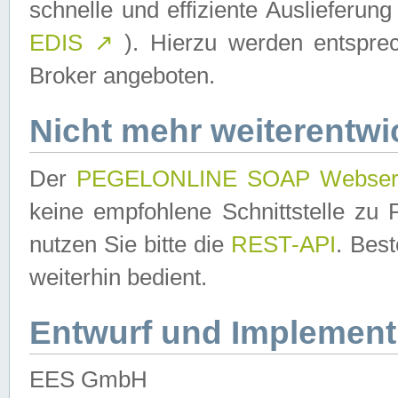
schnelle und effiziente Auslieferun
EDIS
↗
). Hierzu werden entspr
Broker angeboten.
Nicht mehr weiterentwi
Der
PEGELONLINE SOAP Webser
keine empfohlene Schnittstelle z
nutzen Sie bitte die
REST-API
. Bes
weiterhin bedient.
Entwurf und Implement
EES GmbH