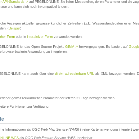
n-API-Standards
↗
auf PEGELONLINE. Sie liefert Messstellen, deren Parameter und die z
a-Phase und kann sich noch inkompatibel ändern.
che Anzeigen aktueller gewässerkundlicher Zeitreihen (z.B. Wasserstandsdaten einer Mes
den. (
Beispiel
).
scher Form
oder in
interaktiver Form
verwendet werden.
 PEGELONLINE ist das Open Source Projekt
GIMV
↗
hervorgegangen. Es basiert auf
Googl
eine browserbasierte Anwendung zu integrieren.
n PEGELONLINE kann auch über eine
direkt adressierbare URL
als XML bezogen werden. Die
edener gewässerkundlicher Parameter der letzten 31 Tage bezogen werden.
tere Funktionen zur Verfügung.
te
he Informationen als
OGC Web Map Service (WMS)
in eine Kartenanwendung integriert wer
NLINE WFS
als
OGC Web Feature Service (WFS)
beziehbar.