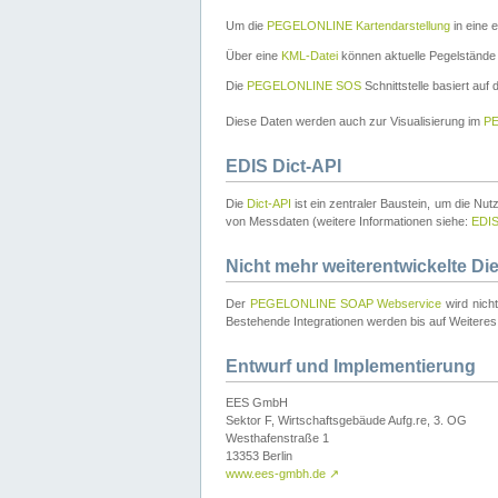
Um die
PEGELONLINE Kartendarstellung
in eine 
Über eine
KML-Datei
können aktuelle Pegelstände
Die
PEGELONLINE SOS
Schnittstelle basiert auf
Diese Daten werden auch zur Visualisierung im
PE
EDIS Dict-API
Die
Dict-API
ist ein zentraler Baustein, um die Nu
von Messdaten (weitere Informationen siehe:
EDI
Nicht mehr weiterentwickelte Di
Der
PEGELONLINE SOAP Webservice
wird nich
Bestehende Integrationen werden bis auf Weiteres 
Entwurf und Implementierung
EES GmbH
Sektor F, Wirtschaftsgebäude Aufg.re, 3. OG
Westhafenstraße 1
13353 Berlin
www.ees-gmbh.de
↗