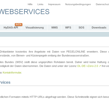
Hilfe
Links
Impressum
Nutzungsbedingungen
Datenschut
HyDAS-API
Visualisierung
WMS
WFS
SOS
Downloads
ttanbieter kostenlos ihre Angebote mit Daten von PEGELONLINE erweitern. Diese u
erstände, von Binnen- und Küstenpegeln entlang der Bundeswasserstraßen.
es Bundes (WSV) stellt diese ungeprüften Rohdaten bereit. Daher wird keine Haftung oder
ständigkeit der Daten übernommen. Die Daten sind unter der Lizenz
DL-DE->Zero-2.0
↗
frei ve
das
Kontaktformular
.
rvices
dlichen Formaten mittels HTTP-URLs abgefragt werden. Diese Schnittstelle eignet sich besond