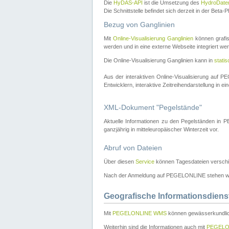
Die
HyDAS-API
ist die Umsetzung des
HydroDate
Die Schnittstelle befindet sich derzeit in der Bet
Bezug von Ganglinien
Mit
Online-Visualisierung Ganglinien
können grafis
werden und in eine externe Webseite integriert wer
Die Online-Visualisierung Ganglinien kann in
stati
Aus der interaktiven Online-Visualisierung auf
Entwicklern, interaktive Zeitreihendarstellung in 
XML-Dokument "Pegelstände"
Aktuelle Informationen zu den Pegelständen i
ganzjährig in mitteleuropäischer Winterzeit vor.
Abruf von Dateien
Über diesen
Service
können Tagesdateien verschi
Nach der Anmeldung auf PEGELONLINE stehen wei
Geografische Informationsdiens
Mit
PEGELONLINE WMS
können gewässerkundlic
Weiterhin sind die Informationen auch mit
PEGELO