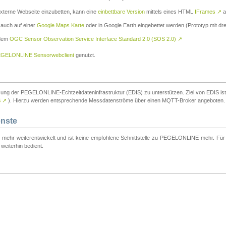
externe Webseite einzubetten, kann eine
einbettbare Version
mittels eines HTML
IFrames
↗
a
 auch auf einer
Google Maps Karte
oder in Google Earth eingebettet werden (Prototyp mit dre
 dem
OGC Sensor Observation Service Interface Standard 2.0 (SOS 2.0)
↗
GELONLINE Sensorwebclient
genutzt.
tzung der PEGELONLINE-Echtzeitdateninfrastruktur (EDIS) zu unterstützen. Ziel von EDIS ist e
S
↗
). Hierzu werden entsprechende Messdatenströme über einen MQTT-Broker angeboten.
enste
t mehr weiterentwickelt und ist keine empfohlene Schnittstelle zu PEGELONLINE mehr. Für n
weiterhin bedient.