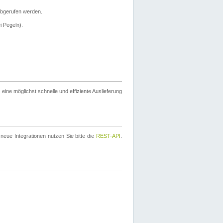
bgerufen werden.
i Pegeln).
ine möglichst schnelle und effiziente Auslieferung
eue Integrationen nutzen Sie bitte die
REST-API
.