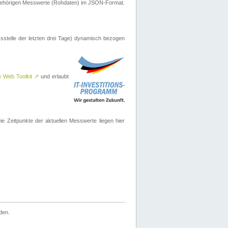
ugehörigen Messwerte (Rohdaten) im JSON-Format.
sstelle der letzten drei Tage) dynamisch bezogen
e Web Toolkit
↗
und erlaubt
 Zeitpunkte der aktuellen Messwerte liegen hier
den.