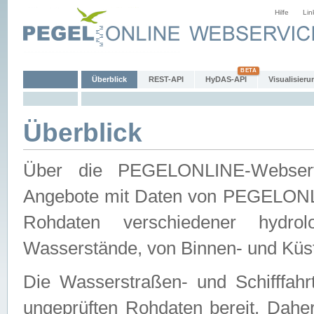
Hilfe
Lin
Überblick
REST-API
HyDAS-API
Visualisieru
Überblick
Über die PEGELONLINE-Webservic
Angebote mit Daten von PEGELONLI
Rohdaten verschiedener hydro
Wasserstände, von Binnen- und Küs
Die Wasserstraßen- und Schifffahr
ungeprüften Rohdaten bereit. Daher