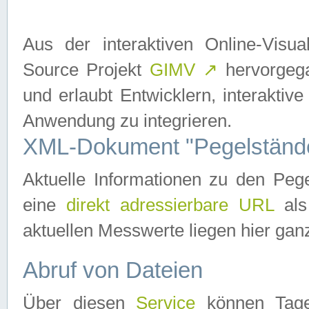
Aus der interaktiven Online-Vis
Source Projekt
GIMV
↗
hervorgega
und erlaubt Entwicklern, interaktive
Anwendung zu integrieren.
XML-Dokument "Pegelständ
Aktuelle Informationen zu den P
eine
direkt adressierbare URL
als
aktuellen Messwerte liegen hier ganz
Abruf von Dateien
Über diesen
Service
können Tages