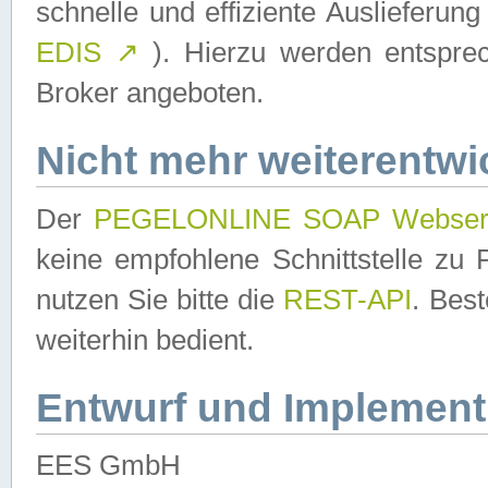
schnelle und effiziente Auslieferun
EDIS
↗
). Hierzu werden entspr
Broker angeboten.
Nicht mehr weiterentwi
Der
PEGELONLINE SOAP Webser
keine empfohlene Schnittstelle z
nutzen Sie bitte die
REST-API
. Bes
weiterhin bedient.
Entwurf und Implement
EES GmbH