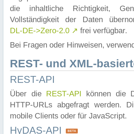
die inhaltliche Richtigkeit, Gen
Vollständigkeit der Daten über
DL-DE->Zero-2.0
↗
frei verfügbar.
Bei Fragen oder Hinweisen, verwend
REST- und XML-basiert
REST-API
Über die
REST-API
können die Da
HTTP-URLs abgefragt werden. Dies
mobile Clients oder für JavaScript.
HyDAS-API
BETA