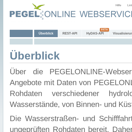
Hilfe
Lin
Überblick
REST-API
HyDAS-API
Visualisieru
Überblick
Über die PEGELONLINE-Webservic
Angebote mit Daten von PEGELONLI
Rohdaten verschiedener hydro
Wasserstände, von Binnen- und Küs
Die Wasserstraßen- und Schifffahr
ungeprüften Rohdaten bereit. Daher