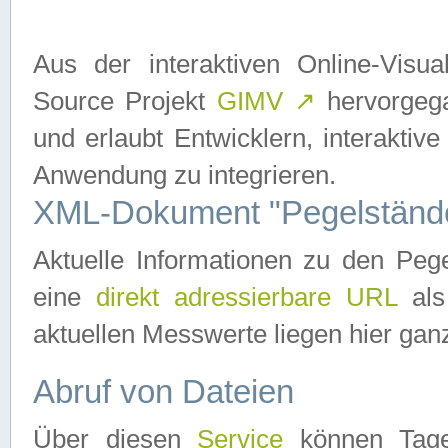
Aus der interaktiven Online-Vis
Source Projekt
GIMV
↗
hervorgega
und erlaubt Entwicklern, interaktive
Anwendung zu integrieren.
XML-Dokument "Pegelständ
Aktuelle Informationen zu den P
eine
direkt adressierbare URL
als
aktuellen Messwerte liegen hier ganz
Abruf von Dateien
Über diesen
Service
können Tages