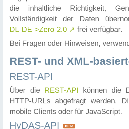
die inhaltliche Richtigkeit, Gen
Vollständigkeit der Daten über
DL-DE->Zero-2.0
↗
frei verfügbar.
Bei Fragen oder Hinweisen, verwend
REST- und XML-basiert
REST-API
Über die
REST-API
können die Da
HTTP-URLs abgefragt werden. Dies
mobile Clients oder für JavaScript.
HyDAS-API
BETA