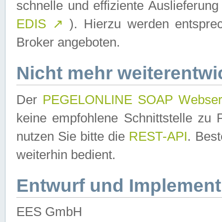
schnelle und effiziente Auslieferun
EDIS
↗
). Hierzu werden entspr
Broker angeboten.
Nicht mehr weiterentwi
Der
PEGELONLINE SOAP Webser
keine empfohlene Schnittstelle z
nutzen Sie bitte die
REST-API
. Bes
weiterhin bedient.
Entwurf und Implement
EES GmbH