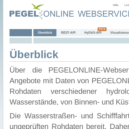
Hilfe
Lin
Überblick
REST-API
HyDAS-API
Visualisieru
Überblick
Über die PEGELONLINE-Webservic
Angebote mit Daten von PEGELONLI
Rohdaten verschiedener hydro
Wasserstände, von Binnen- und Küs
Die Wasserstraßen- und Schifffahr
ungeprüften Rohdaten bereit. Daher