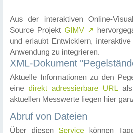
Aus der interaktiven Online-Vis
Source Projekt
GIMV
↗
hervorgega
und erlaubt Entwicklern, interaktive
Anwendung zu integrieren.
XML-Dokument "Pegelständ
Aktuelle Informationen zu den P
eine
direkt adressierbare URL
als
aktuellen Messwerte liegen hier ganz
Abruf von Dateien
Über diesen
Service
können Tages