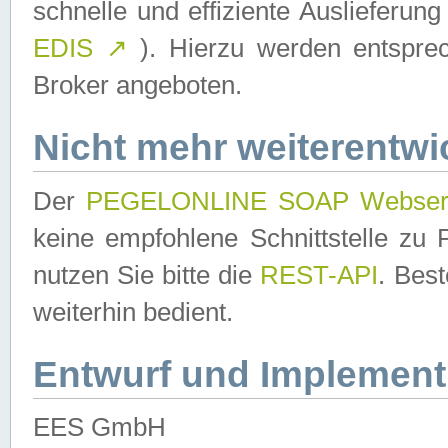
schnelle und effiziente Auslieferun
EDIS
↗
). Hierzu werden entspr
Broker angeboten.
Nicht mehr weiterentwi
Der
PEGELONLINE SOAP Webser
keine empfohlene Schnittstelle z
nutzen Sie bitte die
REST-API
. Bes
weiterhin bedient.
Entwurf und Implement
EES GmbH