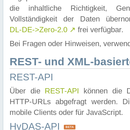
die inhaltliche Richtigkeit, Gen
Vollständigkeit der Daten über
DL-DE->Zero-2.0
↗
frei verfügbar.
Bei Fragen oder Hinweisen, verwend
REST- und XML-basiert
REST-API
Über die
REST-API
können die Da
HTTP-URLs abgefragt werden. Dies
mobile Clients oder für JavaScript.
HyDAS-API
BETA