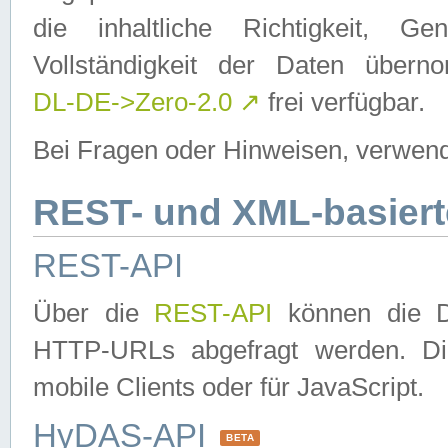
die inhaltliche Richtigkeit, Gen
Vollständigkeit der Daten über
DL-DE->Zero-2.0
↗
frei verfügbar.
Bei Fragen oder Hinweisen, verwend
REST- und XML-basiert
REST-API
Über die
REST-API
können die Da
HTTP-URLs abgefragt werden. Dies
mobile Clients oder für JavaScript.
HyDAS-API
BETA