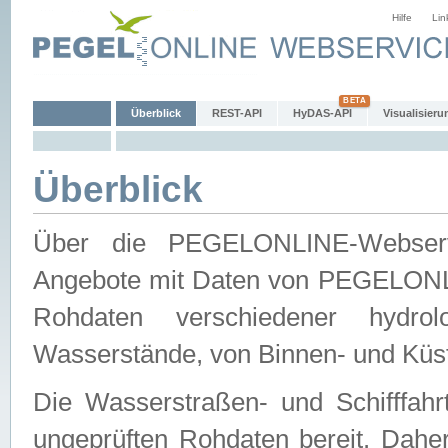
Hilfe
Lin
Überblick
REST-API
HyDAS-API
Visualisieru
Überblick
Über die PEGELONLINE-Webservic
Angebote mit Daten von PEGELONLI
Rohdaten verschiedener hydro
Wasserstände, von Binnen- und Küs
Die Wasserstraßen- und Schifffahr
ungeprüften Rohdaten bereit. Daher