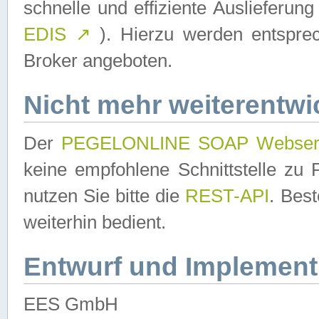
schnelle und effiziente Auslieferun
EDIS
↗
). Hierzu werden entspr
Broker angeboten.
Nicht mehr weiterentwi
Der
PEGELONLINE SOAP Webser
keine empfohlene Schnittstelle z
nutzen Sie bitte die
REST-API
. Bes
weiterhin bedient.
Entwurf und Implement
EES GmbH