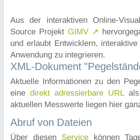
Aus der interaktiven Online-Vis
Source Projekt
GIMV
↗
hervorgega
und erlaubt Entwicklern, interaktive
Anwendung zu integrieren.
XML-Dokument "Pegelständ
Aktuelle Informationen zu den P
eine
direkt adressierbare URL
als
aktuellen Messwerte liegen hier ganz
Abruf von Dateien
Über diesen
Service
können Tages