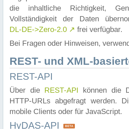
die inhaltliche Richtigkeit, Gen
Vollständigkeit der Daten über
DL-DE->Zero-2.0
↗
frei verfügbar.
Bei Fragen oder Hinweisen, verwend
REST- und XML-basiert
REST-API
Über die
REST-API
können die Da
HTTP-URLs abgefragt werden. Dies
mobile Clients oder für JavaScript.
HyDAS-API
BETA