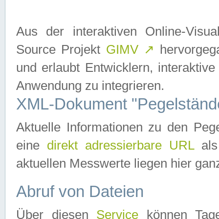
Aus der interaktiven Online-Vis
Source Projekt
GIMV
↗
hervorgega
und erlaubt Entwicklern, interaktive
Anwendung zu integrieren.
XML-Dokument "Pegelständ
Aktuelle Informationen zu den P
eine
direkt adressierbare URL
als
aktuellen Messwerte liegen hier ganz
Abruf von Dateien
Über diesen
Service
können Tages