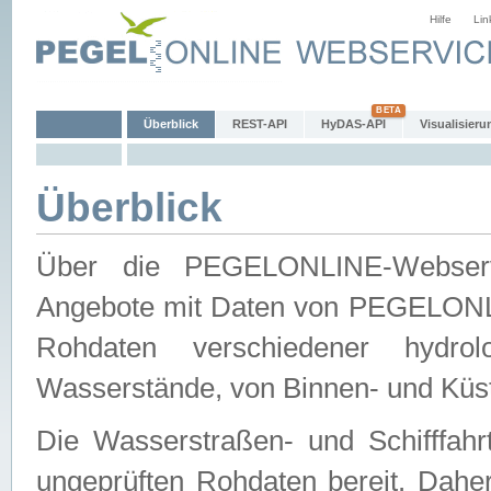
Hilfe
Lin
Überblick
REST-API
HyDAS-API
Visualisieru
Überblick
Über die PEGELONLINE-Webservic
Angebote mit Daten von PEGELONLI
Rohdaten verschiedener hydro
Wasserstände, von Binnen- und Küs
Die Wasserstraßen- und Schifffahr
ungeprüften Rohdaten bereit. Daher