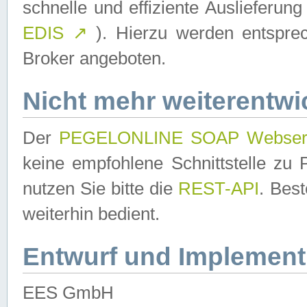
schnelle und effiziente Auslieferun
EDIS
↗
). Hierzu werden entspr
Broker angeboten.
Nicht mehr weiterentwi
Der
PEGELONLINE SOAP Webser
keine empfohlene Schnittstelle z
nutzen Sie bitte die
REST-API
. Bes
weiterhin bedient.
Entwurf und Implement
EES GmbH