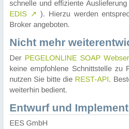
schnelle und effiziente Auslieferun
EDIS
↗
). Hierzu werden entspr
Broker angeboten.
Nicht mehr weiterentwi
Der
PEGELONLINE SOAP Webser
keine empfohlene Schnittstelle z
nutzen Sie bitte die
REST-API
. Bes
weiterhin bedient.
Entwurf und Implement
EES GmbH