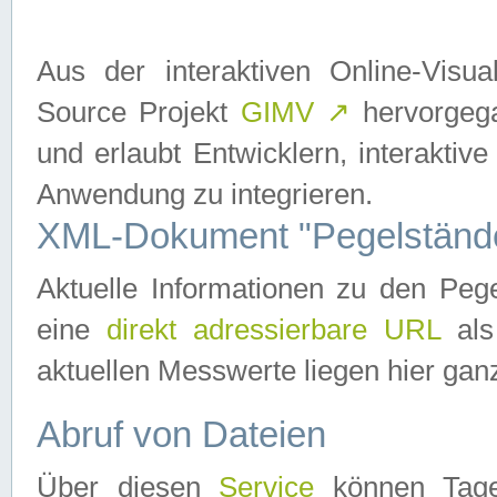
Aus der interaktiven Online-Vis
Source Projekt
GIMV
↗
hervorgega
und erlaubt Entwicklern, interaktive
Anwendung zu integrieren.
XML-Dokument "Pegelständ
Aktuelle Informationen zu den P
eine
direkt adressierbare URL
als
aktuellen Messwerte liegen hier ganz
Abruf von Dateien
Über diesen
Service
können Tages