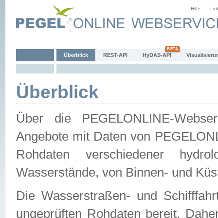
Hilfe
Lin
Überblick
REST-API
HyDAS-API
Visualisieru
Überblick
Über die PEGELONLINE-Webservic
Angebote mit Daten von PEGELONLI
Rohdaten verschiedener hydro
Wasserstände, von Binnen- und Küs
Die Wasserstraßen- und Schifffahr
ungeprüften Rohdaten bereit. Daher