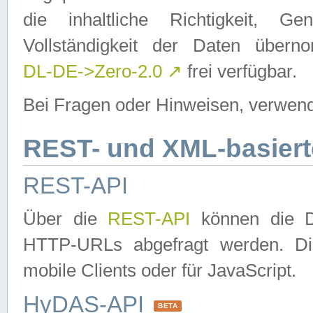
die inhaltliche Richtigkeit, Gen
Vollständigkeit der Daten über
DL-DE->Zero-2.0
↗
frei verfügbar.
Bei Fragen oder Hinweisen, verwend
REST- und XML-basiert
REST-API
Über die
REST-API
können die Da
HTTP-URLs abgefragt werden. Dies
mobile Clients oder für JavaScript.
HyDAS-API
BETA