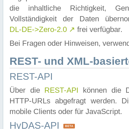
die inhaltliche Richtigkeit, Gen
Vollständigkeit der Daten über
DL-DE->Zero-2.0
↗
frei verfügbar.
Bei Fragen oder Hinweisen, verwend
REST- und XML-basiert
REST-API
Über die
REST-API
können die Da
HTTP-URLs abgefragt werden. Dies
mobile Clients oder für JavaScript.
HyDAS-API
BETA