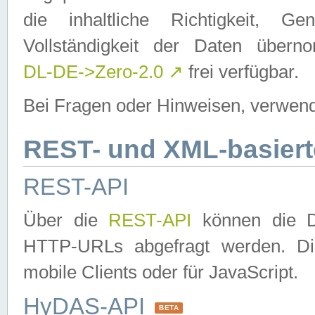
die inhaltliche Richtigkeit, Gen
Vollständigkeit der Daten über
DL-DE->Zero-2.0
↗
frei verfügbar.
Bei Fragen oder Hinweisen, verwend
REST- und XML-basiert
REST-API
Über die
REST-API
können die Da
HTTP-URLs abgefragt werden. Dies
mobile Clients oder für JavaScript.
HyDAS-API
BETA