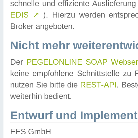
schnelle und effiziente Auslieferun
EDIS
↗
). Hierzu werden entspr
Broker angeboten.
Nicht mehr weiterentwi
Der
PEGELONLINE SOAP Webser
keine empfohlene Schnittstelle z
nutzen Sie bitte die
REST-API
. Bes
weiterhin bedient.
Entwurf und Implement
EES GmbH