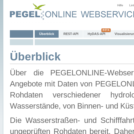
Hilfe
Lin
Überblick
REST-API
HyDAS-API
Visualisieru
Überblick
Über die PEGELONLINE-Webservic
Angebote mit Daten von PEGELONLI
Rohdaten verschiedener hydro
Wasserstände, von Binnen- und Küs
Die Wasserstraßen- und Schifffahr
ungeprüften Rohdaten bereit. Daher