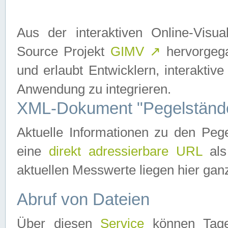
Aus der interaktiven Online-Vis
Source Projekt
GIMV
↗
hervorgega
und erlaubt Entwicklern, interaktive
Anwendung zu integrieren.
XML-Dokument "Pegelständ
Aktuelle Informationen zu den P
eine
direkt adressierbare URL
als
aktuellen Messwerte liegen hier ganz
Abruf von Dateien
Über diesen
Service
können Tages