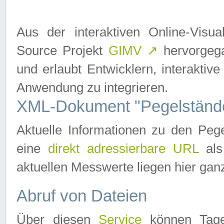
Aus der interaktiven Online-Vis
Source Projekt
GIMV
↗
hervorgega
und erlaubt Entwicklern, interaktive
Anwendung zu integrieren.
XML-Dokument "Pegelständ
Aktuelle Informationen zu den P
eine
direkt adressierbare URL
als
aktuellen Messwerte liegen hier ganz
Abruf von Dateien
Über diesen
Service
können Tages