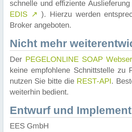
schnelle und effiziente Auslieferun
EDIS
↗
). Hierzu werden entspr
Broker angeboten.
Nicht mehr weiterentwi
Der
PEGELONLINE SOAP Webser
keine empfohlene Schnittstelle z
nutzen Sie bitte die
REST-API
. Bes
weiterhin bedient.
Entwurf und Implement
EES GmbH