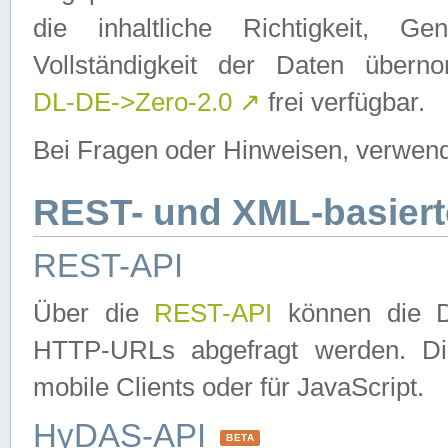
die inhaltliche Richtigkeit, Gen
Vollständigkeit der Daten über
DL-DE->Zero-2.0
↗
frei verfügbar.
Bei Fragen oder Hinweisen, verwend
REST- und XML-basiert
REST-API
Über die
REST-API
können die Da
HTTP-URLs abgefragt werden. Dies
mobile Clients oder für JavaScript.
HyDAS-API
BETA