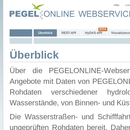
Hilfe
Lin
Überblick
REST-API
HyDAS-API
Visualisieru
Überblick
Über die PEGELONLINE-Webservic
Angebote mit Daten von PEGELONLI
Rohdaten verschiedener hydro
Wasserstände, von Binnen- und Küs
Die Wasserstraßen- und Schifffahr
ungeprüften Rohdaten bereit. Daher