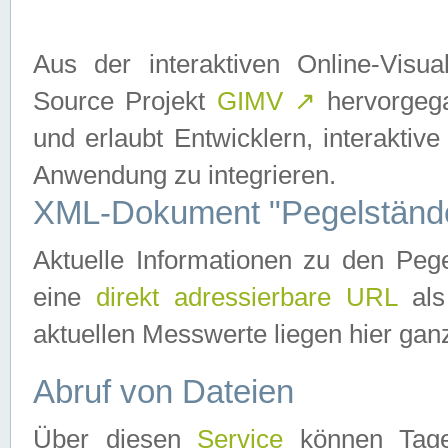
Aus der interaktiven Online-Vis
Source Projekt
GIMV
↗
hervorgega
und erlaubt Entwicklern, interaktive
Anwendung zu integrieren.
XML-Dokument "Pegelständ
Aktuelle Informationen zu den P
eine
direkt adressierbare URL
als
aktuellen Messwerte liegen hier ganz
Abruf von Dateien
Über diesen
Service
können Tages