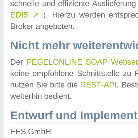
schnelle und effiziente Auslieferun
EDIS
↗
). Hierzu werden entspr
Broker angeboten.
Nicht mehr weiterentwi
Der
PEGELONLINE SOAP Webser
keine empfohlene Schnittstelle z
nutzen Sie bitte die
REST-API
. Bes
weiterhin bedient.
Entwurf und Implement
EES GmbH