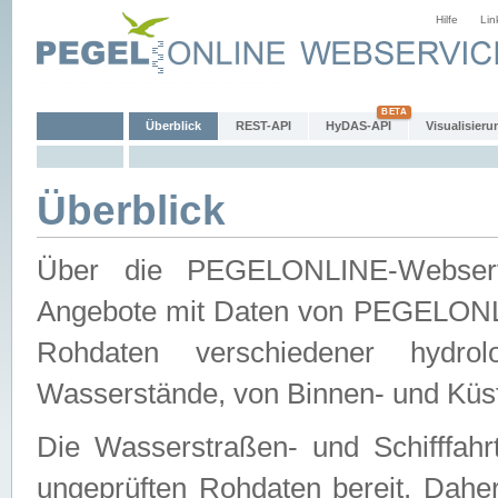
Hilfe
Lin
Überblick
REST-API
HyDAS-API
Visualisieru
Überblick
Über die PEGELONLINE-Webservic
Angebote mit Daten von PEGELONLI
Rohdaten verschiedener hydro
Wasserstände, von Binnen- und Küs
Die Wasserstraßen- und Schifffahr
ungeprüften Rohdaten bereit. Daher