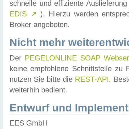
schnelle und effiziente Auslieferun
EDIS
↗
). Hierzu werden entspr
Broker angeboten.
Nicht mehr weiterentwi
Der
PEGELONLINE SOAP Webser
keine empfohlene Schnittstelle z
nutzen Sie bitte die
REST-API
. Bes
weiterhin bedient.
Entwurf und Implement
EES GmbH