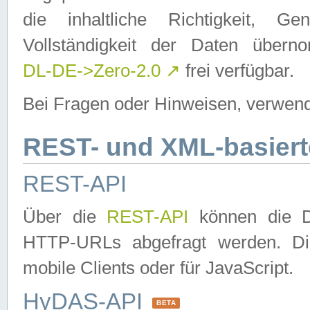
die inhaltliche Richtigkeit, Gen
Vollständigkeit der Daten über
DL-DE->Zero-2.0
↗
frei verfügbar.
Bei Fragen oder Hinweisen, verwend
REST- und XML-basiert
REST-API
Über die
REST-API
können die Da
HTTP-URLs abgefragt werden. Dies
mobile Clients oder für JavaScript.
HyDAS-API
BETA