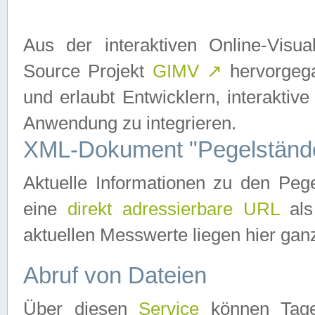
Aus der interaktiven Online-Vis
Source Projekt
GIMV
↗
hervorgega
und erlaubt Entwicklern, interaktive
Anwendung zu integrieren.
XML-Dokument "Pegelständ
Aktuelle Informationen zu den P
eine
direkt adressierbare URL
als
aktuellen Messwerte liegen hier ganz
Abruf von Dateien
Über diesen
Service
können Tages