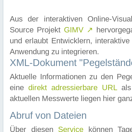
Aus der interaktiven Online-Vis
Source Projekt
GIMV
↗
hervorgega
und erlaubt Entwicklern, interaktive
Anwendung zu integrieren.
XML-Dokument "Pegelständ
Aktuelle Informationen zu den P
eine
direkt adressierbare URL
als
aktuellen Messwerte liegen hier ganz
Abruf von Dateien
Über diesen
Service
können Tages