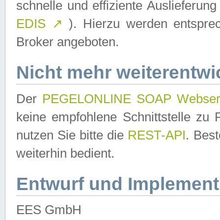
schnelle und effiziente Auslieferun
EDIS
↗
). Hierzu werden entspr
Broker angeboten.
Nicht mehr weiterentwi
Der
PEGELONLINE SOAP Webser
keine empfohlene Schnittstelle z
nutzen Sie bitte die
REST-API
. Bes
weiterhin bedient.
Entwurf und Implement
EES GmbH