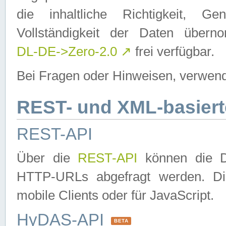
die inhaltliche Richtigkeit, Gen
Vollständigkeit der Daten über
DL-DE->Zero-2.0
↗
frei verfügbar.
Bei Fragen oder Hinweisen, verwend
REST- und XML-basiert
REST-API
Über die
REST-API
können die Da
HTTP-URLs abgefragt werden. Dies
mobile Clients oder für JavaScript.
HyDAS-API
BETA