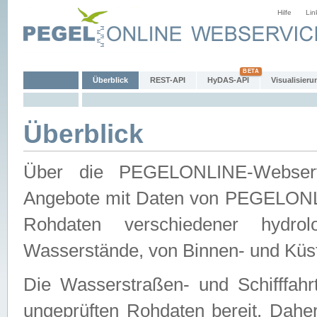
Hilfe
Lin
Überblick
REST-API
HyDAS-API
Visualisieru
Überblick
Über die PEGELONLINE-Webservic
Angebote mit Daten von PEGELONLI
Rohdaten verschiedener hydro
Wasserstände, von Binnen- und Küs
Die Wasserstraßen- und Schifffahr
ungeprüften Rohdaten bereit. Daher