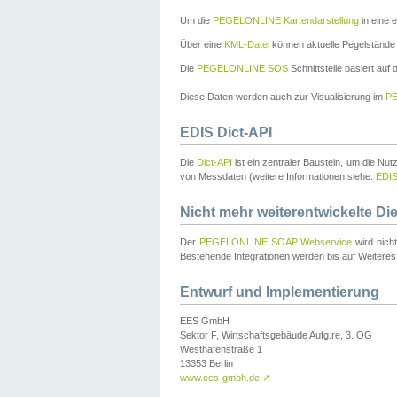
Um die
PEGELONLINE Kartendarstellung
in eine 
Über eine
KML-Datei
können aktuelle Pegelstände
Die
PEGELONLINE SOS
Schnittstelle basiert auf
Diese Daten werden auch zur Visualisierung im
PE
EDIS Dict-API
Die
Dict-API
ist ein zentraler Baustein, um die Nu
von Messdaten (weitere Informationen siehe:
EDI
Nicht mehr weiterentwickelte Di
Der
PEGELONLINE SOAP Webservice
wird nich
Bestehende Integrationen werden bis auf Weiteres 
Entwurf und Implementierung
EES GmbH
Sektor F, Wirtschaftsgebäude Aufg.re, 3. OG
Westhafenstraße 1
13353 Berlin
www.ees-gmbh.de
↗