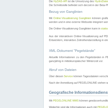
Die
HyDAS-API
ist die Umsetzung des
HydroDate
Die Schnittstelle befindet sich derzeit in der Bet
Bezug von Ganglinien
Mit
Online-Visualisierung Ganglinien
können grafis
werden und in eine externe Webseite integriert wer
Die Online-Visualisierung Ganglinien kann in
stati
Aus der interaktiven Online-Visualisierung auf
Entwicklern, interaktive Zeitreihendarstellung in 
XML-Dokument "Pegelstände"
Aktuelle Informationen zu den Pegelständen i
ganzjährig in mitteleuropäischer Winterzeit vor.
Abruf von Dateien
Über diesen
Service
können Tagesdateien verschi
Nach der Anmeldung auf PEGELONLINE stehen wei
Geografische Informationsdiens
Mit
PEGELONLINE WMS
können gewässerkundlic
Weiterhin sind die Informationen auch mit
PEGELO