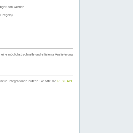
bgerufen werden.
i Pegeln).
ine möglichst schnelle und effiziente Auslieferung
eue Integrationen nutzen Sie bitte die
REST-API
.