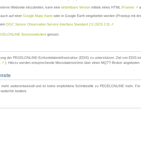
externe Webseite einzubetten, kann eine
einbettbare Version
mittels eines HTML
IFrames
↗
a
 auch auf einer
Google Maps Karte
oder in Google Earth eingebettet werden (Prototyp mit dre
 dem
OGC Sensor Observation Service Interface Standard 2.0 (SOS 2.0)
↗
GELONLINE Sensorwebclient
genutzt.
tzung der PEGELONLINE-Echtzeitdateninfrastruktur (EDIS) zu unterstützen. Ziel von EDIS ist e
S
↗
). Hierzu werden entsprechende Messdatenströme über einen MQTT-Broker angeboten.
enste
t mehr weiterentwickelt und ist keine empfohlene Schnittstelle zu PEGELONLINE mehr. Für n
weiterhin bedient.