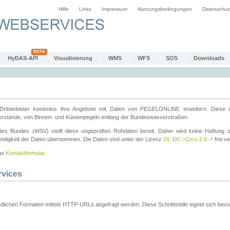
Hilfe
Links
Impressum
Nutzungsbedingungen
Datenschut
HyDAS-API
Visualisierung
WMS
WFS
SOS
Downloads
ttanbieter kostenlos ihre Angebote mit Daten von PEGELONLINE erweitern. Diese u
erstände, von Binnen- und Küstenpegeln entlang der Bundeswasserstraßen.
es Bundes (WSV) stellt diese ungeprüften Rohdaten bereit. Daher wird keine Haftung oder
ständigkeit der Daten übernommen. Die Daten sind unter der Lizenz
DL-DE->Zero-2.0
↗
frei ve
das
Kontaktformular
.
rvices
dlichen Formaten mittels HTTP-URLs abgefragt werden. Diese Schnittstelle eignet sich besond