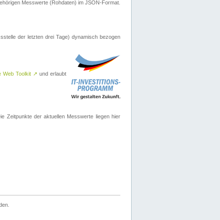
ugehörigen Messwerte (Rohdaten) im JSON-Format.
sstelle der letzten drei Tage) dynamisch bezogen
e Web Toolkit
↗
und erlaubt
 Zeitpunkte der aktuellen Messwerte liegen hier
den.