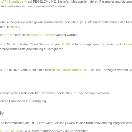
n-API-Standards
↗
auf PEGELONLINE. Sie liefert Messstellen, deren Parameter und die z
a-Phase und kann sich noch inkompatibel ändern.
che Anzeigen aktueller gewässerkundlicher Zeitreihen (z.B. Wasserstandsdaten einer Mes
den. (
Beispiel
).
scher Form
oder in
interaktiver Form
verwendet werden.
 PEGELONLINE ist das Open Source Projekt
GIMV
↗
hervorgegangen. Es basiert auf
Googl
eine browserbasierte Anwendung zu integrieren.
n PEGELONLINE kann auch über eine
direkt adressierbare URL
als XML bezogen werden. Die
edener gewässerkundlicher Parameter der letzten 31 Tage bezogen werden.
tere Funktionen zur Verfügung.
te
he Informationen als
OGC Web Map Service (WMS)
in eine Kartenanwendung integriert wer
NLINE WFS
als
OGC Web Feature Service (WFS)
beziehbar.