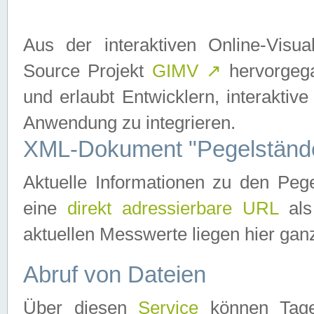
Aus der interaktiven Online-Vis
Source Projekt
GIMV
↗
hervorgega
und erlaubt Entwicklern, interaktive
Anwendung zu integrieren.
XML-Dokument "Pegelständ
Aktuelle Informationen zu den P
eine
direkt adressierbare URL
als
aktuellen Messwerte liegen hier ganz
Abruf von Dateien
Über diesen
Service
können Tages