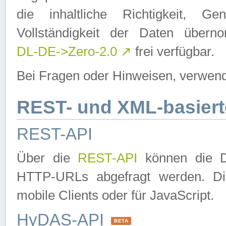
die inhaltliche Richtigkeit, Gen
Vollständigkeit der Daten über
DL-DE->Zero-2.0
↗
frei verfügbar.
Bei Fragen oder Hinweisen, verwend
REST- und XML-basiert
REST-API
Über die
REST-API
können die Da
HTTP-URLs abgefragt werden. Dies
mobile Clients oder für JavaScript.
HyDAS-API
BETA