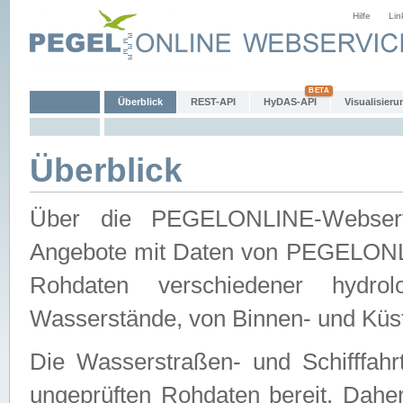
Hilfe
Lin
Überblick
REST-API
HyDAS-API
Visualisieru
Überblick
Über die PEGELONLINE-Webservic
Angebote mit Daten von PEGELONLI
Rohdaten verschiedener hydro
Wasserstände, von Binnen- und Küs
Die Wasserstraßen- und Schifffahr
ungeprüften Rohdaten bereit. Daher