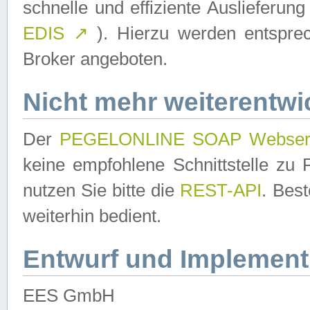
schnelle und effiziente Auslieferun
EDIS
↗
). Hierzu werden entspr
Broker angeboten.
Nicht mehr weiterentwi
Der
PEGELONLINE SOAP Webser
keine empfohlene Schnittstelle z
nutzen Sie bitte die
REST-API
. Bes
weiterhin bedient.
Entwurf und Implement
EES GmbH