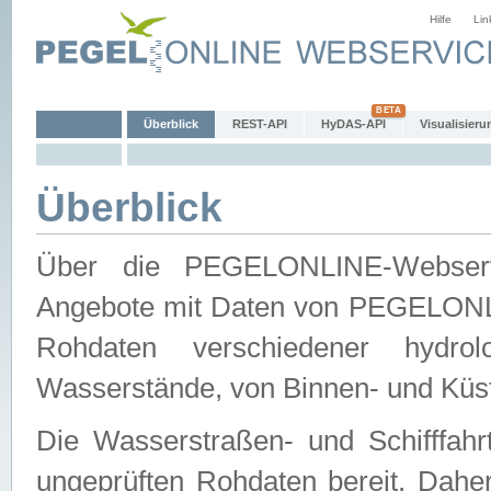
Hilfe
Lin
Überblick
REST-API
HyDAS-API
Visualisieru
Überblick
Über die PEGELONLINE-Webservic
Angebote mit Daten von PEGELONLI
Rohdaten verschiedener hydro
Wasserstände, von Binnen- und Küs
Die Wasserstraßen- und Schifffahr
ungeprüften Rohdaten bereit. Daher