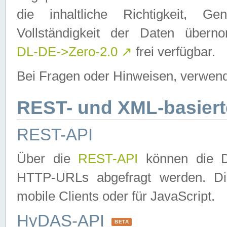
die inhaltliche Richtigkeit, Gen
Vollständigkeit der Daten über
DL-DE->Zero-2.0
↗
frei verfügbar.
Bei Fragen oder Hinweisen, verwend
REST- und XML-basiert
REST-API
Über die
REST-API
können die Da
HTTP-URLs abgefragt werden. Dies
mobile Clients oder für JavaScript.
HyDAS-API
BETA