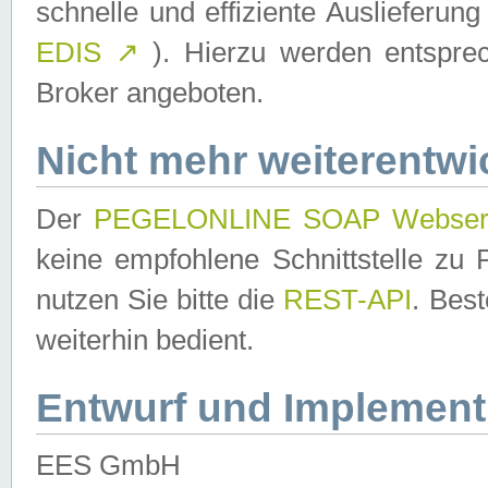
schnelle und effiziente Auslieferun
EDIS
↗
). Hierzu werden entspr
Broker angeboten.
Nicht mehr weiterentwi
Der
PEGELONLINE SOAP Webser
keine empfohlene Schnittstelle z
nutzen Sie bitte die
REST-API
. Bes
weiterhin bedient.
Entwurf und Implement
EES GmbH