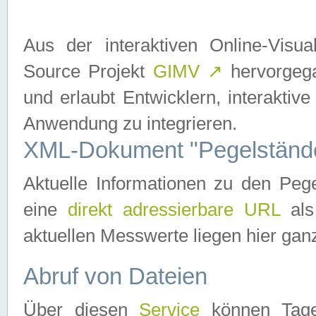
Aus der interaktiven Online-Vis
Source Projekt
GIMV
↗
hervorgega
und erlaubt Entwicklern, interaktive
Anwendung zu integrieren.
XML-Dokument "Pegelständ
Aktuelle Informationen zu den P
eine
direkt adressierbare URL
als
aktuellen Messwerte liegen hier ganz
Abruf von Dateien
Über diesen
Service
können Tages