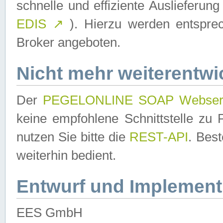
schnelle und effiziente Auslieferun
EDIS
↗
). Hierzu werden entspr
Broker angeboten.
Nicht mehr weiterentwi
Der
PEGELONLINE SOAP Webser
keine empfohlene Schnittstelle z
nutzen Sie bitte die
REST-API
. Bes
weiterhin bedient.
Entwurf und Implement
EES GmbH