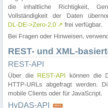
die inhaltliche Richtigkeit, Gen
Vollständigkeit der Daten über
DL-DE->Zero-2.0
↗
frei verfügbar.
Bei Fragen oder Hinweisen, verwend
REST- und XML-basiert
REST-API
Über die
REST-API
können die Da
HTTP-URLs abgefragt werden. Dies
mobile Clients oder für JavaScript.
HyDAS-API
BETA