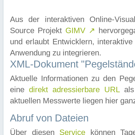
Aus der interaktiven Online-Vis
Source Projekt
GIMV
↗
hervorgega
und erlaubt Entwicklern, interaktive
Anwendung zu integrieren.
XML-Dokument "Pegelständ
Aktuelle Informationen zu den P
eine
direkt adressierbare URL
als
aktuellen Messwerte liegen hier ganz
Abruf von Dateien
Über diesen
Service
können Tages