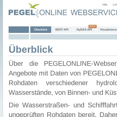
Hilfe
Lin
Überblick
REST-API
HyDAS-API
Visualisieru
Überblick
Über die PEGELONLINE-Webservic
Angebote mit Daten von PEGELONLI
Rohdaten verschiedener hydro
Wasserstände, von Binnen- und Küs
Die Wasserstraßen- und Schifffahr
ungeprüften Rohdaten bereit. Daher